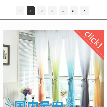
<
1
2
3
...
21
>