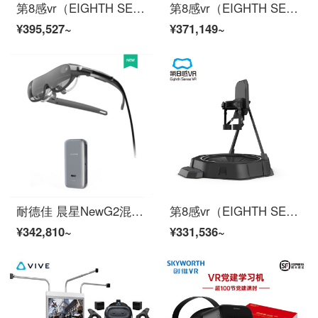
第8感vr（EIGHTH SENSE VR）vr激情赛马 vr体感跑马机设备厂家 vr骑射战马模拟器射击射箭一体机商场
第8感vr（EIGHTH SENSE VR）vr雷霆赛车 vr赛车模拟器全套 vr体验馆游乐设备一体机
¥395,527~
¥371,149~
耐德佳 晨星NewG2混合现实MR智能眼镜AR实景增强3D移动影院头戴式显示器 眼镜+计算盒
第8感vr（EIGHTH SENSE VR）vr跑步机sdk 设备一套体验馆全套 vr体感射击枪战游戏机
¥342,810~
¥331,536~