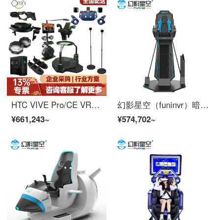
HTC VIVE Pro/CE VR头盔+omni VR万向跑步机 英雄互娱PCVR游戏【国行】 行业定制方案【全套】
幻影星空（funinvr）暗黑极限 vr跳楼机 vr虚拟现实设备
¥661,243~
¥574,702~