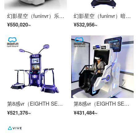
幻影星空（funinvr）乐享战机 vr飞机飞行模拟器 vr虚拟现实设备
幻影星空（funinvr）暗黑旋转星 360度旋转设备 vr过山车游戏机
¥550,020~
¥532,956~
第8感vr（EIGHTH SENSE VR）vr双人对战平台 vr体感游戏机枪战射击体验馆设备全套 vr大型滑雪一体机
第8感vr（EIGHTH SENSE VR）vr飞行器 vr一体机旋转座椅模拟器 vr娱乐大型体感设备一套体验馆全套
¥521,376~
¥431,484~