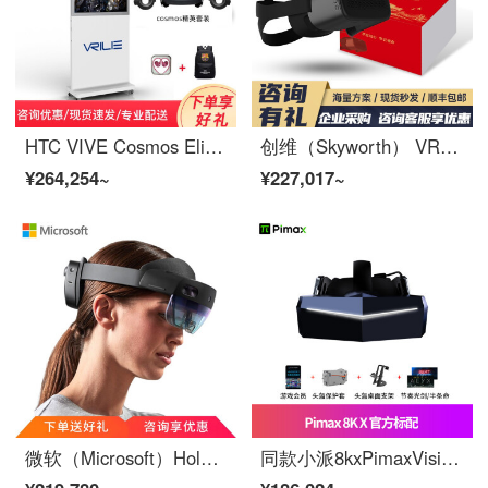
HTC VIVE Cosmos Elite精英套装虚拟现实智能VR眼镜电脑版PCVR3D头盔【国行】 VR触屏一体机（cosmos精英套装）
创维（Skyworth） VR内容方案 党建学习机 VR学习 批量采购 价格详聊 VR一体机
¥264,254~
¥227,017~
微软（Microsoft）HoloLens2全景3DAI智能MR头盔AR眼镜行业定制（国行） 微软 HoloLens 2
同款小派8kxPimaxVision8KX原生8K双4K画质智能VR眼镜超清3D虚拟现实头盔 Pimax Vision 8K X 单头盔