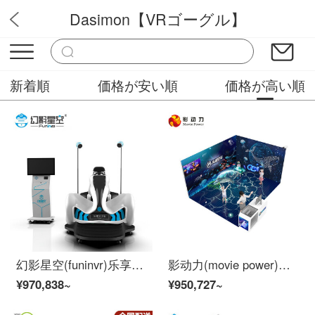
Dasimon【VRゴーグル】
VRメガネ
新着順
価格が安い順
価格が高い順
幻影星空(funinvr)乐享卡丁车 vr驾驶模拟器 vr游戏设备(1组)
影动力(movie power)MR淘趣空间(4人版)科普益智児童vr游戏机大型体セクシー感覚混合现实MRメガネ创业商用装置
¥970,838~
¥950,727~