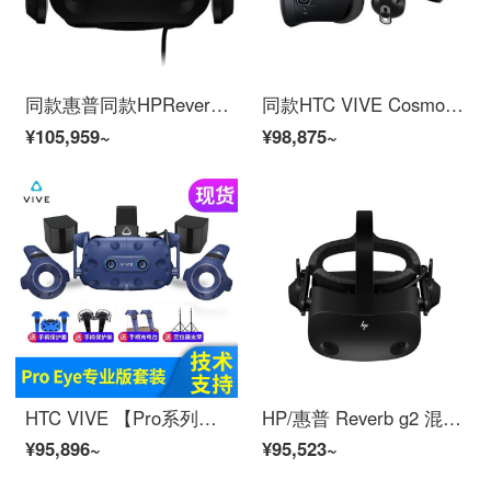
同款惠普同款HPReverb G2 MRVR眼镜套装vrchat3D眼镜vr体感游戏机steam HP Reverb G2
同款HTC VIVE Cosmos elite精英版沉浸式虚拟现实眼镜套装VR套装htcvr半条命 cosmos 单头盔
¥105,959~
¥98,875~
HTC VIVE 【Pro系列年度新款】 Pro Eye专业版套装 智能VR眼镜vr一体机 标配
HP/惠普 Reverb g2 混合虚拟现实眼镜VR/MR支持VR AR头盔二代 steam VR游 VR G2
¥95,896~
¥95,523~