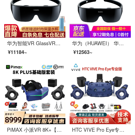
华为智能VR GlassVR眼镜CV10 适配华为P40系列P30系列Mate30\/mate40系 VR Glass 官方配置（亮黑色）
华为（HUAWEI） 华为VR Glass眼镜体感游戏机手机3D家庭电影智能显示器虚拟现实记录仪虚拟 亮黑色
¥11184~
¥12563~
PiMAX 小派VR 8K+【头箍升级版】8K PLUS 智能VR眼镜 PCVR 3D头盔 电脑VR VISION 8K+VIVE1.0手柄基站
HTC VIVE Pro Eye专业版套装 智能VR眼镜 PCVR 3D头盔 2Q29200 HTC VIVE Pro Eye标配