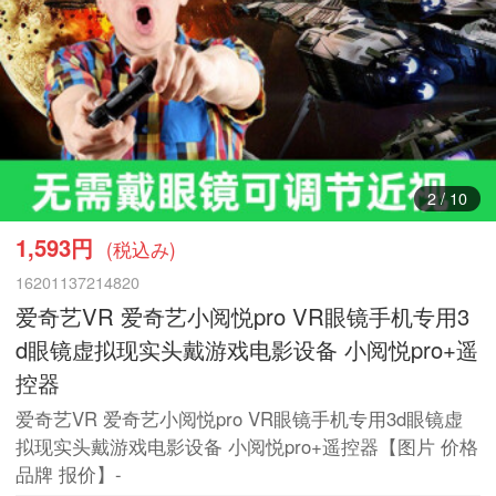
3
/
10
1,593円
(税込み)
16201137214820
爱奇艺VR 爱奇艺小阅悦pro VR眼镜手机专用3
d眼镜虚拟现实头戴游戏电影设备 小阅悦pro+遥
控器
爱奇艺VR 爱奇艺小阅悦pro VR眼镜手机专用3d眼镜虚
拟现实头戴游戏电影设备 小阅悦pro+遥控器【图片 价格
品牌 报价】-