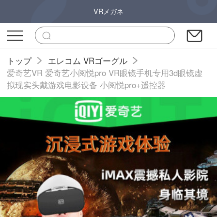
VRメガネ
トップ
エレコム VRゴーグル
爱奇艺VR 爱奇艺小阅悦pro VR眼镜手机专用3d眼镜虚
拟现实头戴游戏电影设备 小阅悦pro+遥控器