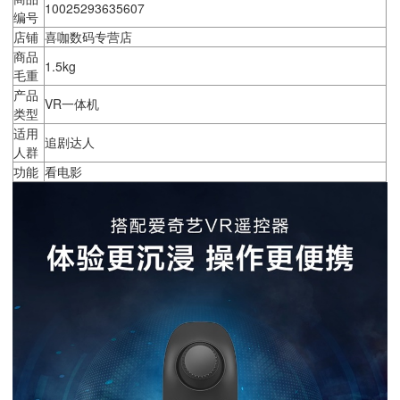
10025293635607
编号
店铺
喜咖数码专营店
商品
1.5kg
毛重
产品
VR一体机
类型
适用
追剧达人
人群
功能
看电影