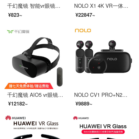
千幻魔镜 智能vr眼镜虚拟现实ar眼镜VR一体机手机vr游戏机头戴式3D头盔11代 纳米膜镜片版+通用游戏手柄+耳机+VR会员+试用险
NOLO X1 4K VR一体机 6DoF版 vr眼镜 虚拟现实 VR体感游戏机设备 无线串流steam vr 支持赛博朋克2077
¥823~
¥22847~
千幻魔镜 AIO5 vr眼镜一体机3D高清屏移动自带屏幕VR游戏 旗舰版
NOLO CV1 PRO+N2套装 vr眼镜 VR头盔 虚拟现实 3d眼镜 体感游戏 千元玩Steam VR游戏
¥12182~
¥9889~