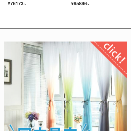
¥76173~
¥95896~