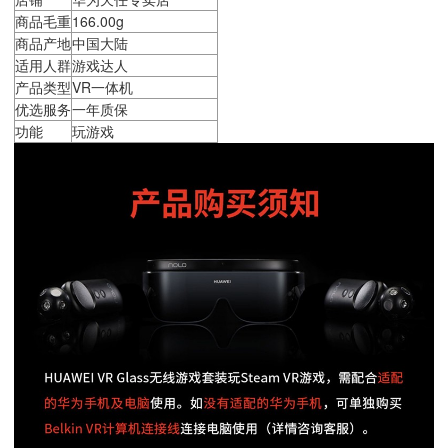
商品毛重
166.00g
商品产地
中国大陆
适用人群
游戏达人
产品类型
VR一体机
优选服务
一年质保
功能
玩游戏