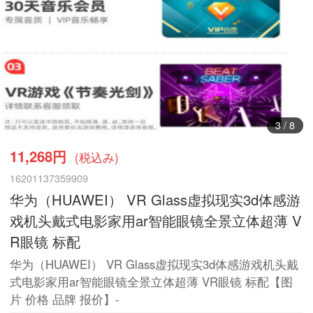
3
/
8
11,268円
(税込み)
16201137359909
华为（HUAWEI） VR Glass虚拟现实3d体感游
戏机头戴式电影家用ar智能眼镜全景立体超薄 V
R眼镜 标配
华为（HUAWEI） VR Glass虚拟现实3d体感游戏机头戴
式电影家用ar智能眼镜全景立体超薄 VR眼镜 标配【图
片 价格 品牌 报价】-