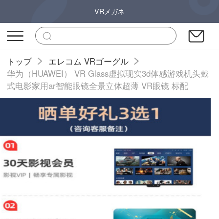
VRメガネ
トップ
エレコム VRゴーグル
华为（HUAWEI） VR Glass虚拟现实3d体感游戏机头戴
式电影家用ar智能眼镜全景立体超薄 VR眼镜 标配