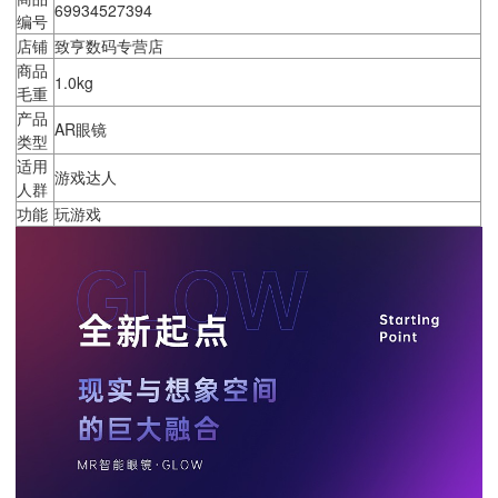
69934527394
编号
店铺
致亨数码专营店
商品
1.0kg
毛重
产品
AR眼镜
类型
适用
游戏达人
人群
功能
玩游戏