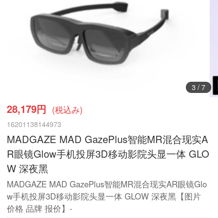
3
/
7
28,179円
(税込み)
16201138144973
MADGAZE MAD GazePlus智能MR混合现实A
R眼镜Glow手机投屏3D移动影院头显一体 GLO
W 深夜黑
MADGAZE MAD GazePlus智能MR混合现实AR眼镜Glo
w手机投屏3D移动影院头显一体 GLOW 深夜黑【图片
价格 品牌 报价】-