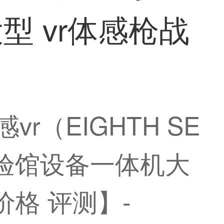
型 vr体感枪战
r（EIGHTH SE
r体验馆设备一体机大
价格 评测】-