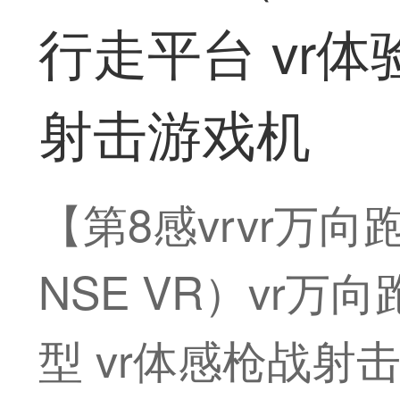
行走平台 vr
射击游戏机
【第8感vrvr万向
NSE VR）vr
型 vr体感枪战射