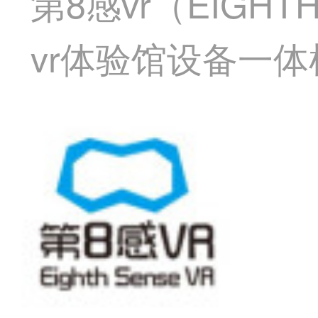
第8感vr（EIGH
vr体验馆设备一体