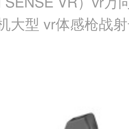
TH SENSE VR）v
机大型 vr体感枪战