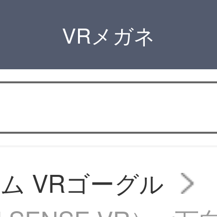
VRメガネ
ム VRゴーグル