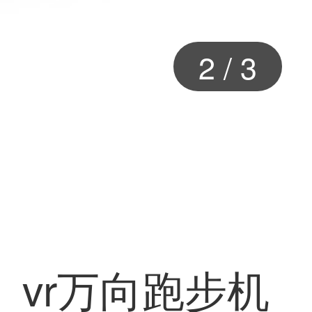
2
/
3
VR）vr万向跑步机