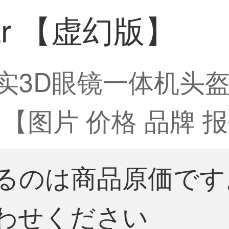
r 【虚幻版】
实3D眼镜一体机头盔
【图片 价格 品牌 报
るのは商品原価です
わせください