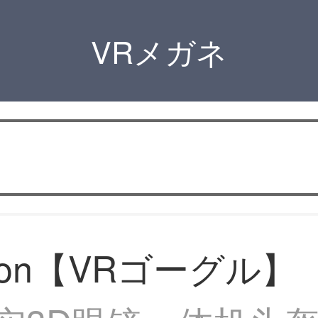
VRメガネ
imon【VRゴーグル】