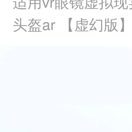
适用vr眼镜虚拟现
头盔ar 【虚幻版