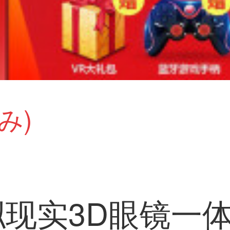
み)
拟现实3D眼镜一