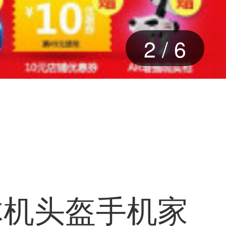
2
/
6
体机头盔手机家