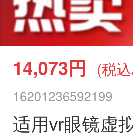
14,073円
(税込
16201236592199
适用vr眼镜虚