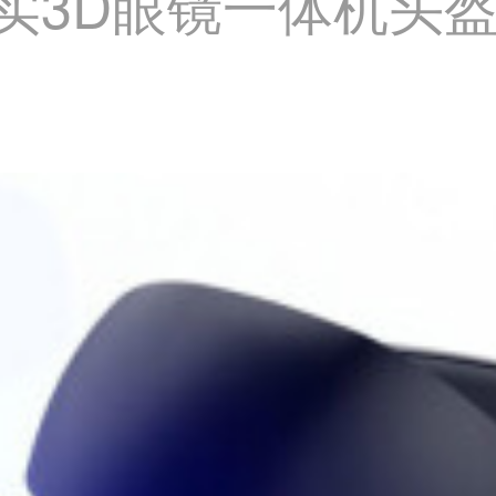
实3D眼镜一体机头盔
】