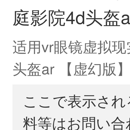
庭影院4d头盔a
适用vr眼镜虚拟现
头盔ar 【虚幻版】
ここで表示され
料等はお問い合