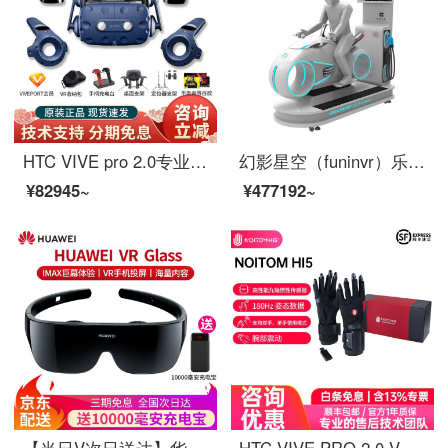
HTC VIVE pro 2.0专业版基础套装智能vr眼镜一体机3D头盔电脑ar眼镜设备游戏机成人版 pro2.0套装 +支架+头盔支架+充电台+游戏等
幻影星空（funinvr）乐享光轮 虚拟现实vr赛车驾驶模拟 vr赛车设备
¥82945~
¥477192~