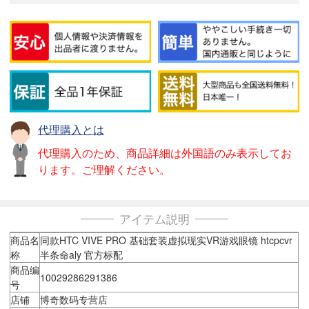
代理購入とは
代理購入のため、商品詳細は外国語のみ表示してお
ります。ご理解ください。
アイテム説明
商品名
同款HTC VIVE PRO 基础套装虚拟现实VR游戏眼镜 htcpcvr
称
半条命aly 官方标配
商品编
10029286291386
号
店铺
博奇数码专营店