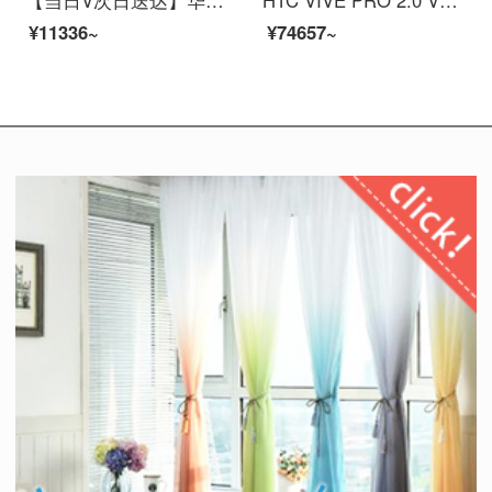
【当日V次日送达】华为VR Glass VR眼镜智能成人眼镜手机投屏头戴体感游戏机3D全景CV10 亮黑色【晒单送1万毫安充电宝】
HTC VIVE PRO 2.0 VR专业 VR头盔 VR眼镜 3D虚拟现实智能VR头盔智能眼镜 诺亦腾动作捕捉 HI5VR手套
¥11336~
¥74657~