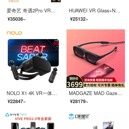
爱奇艺 奇遇2Pro VR体感游戏机 6DOF空间交互 VR一体机 6GB+128GB VR眼镜【会员套装】
HUAWEI VR Glass+NOLO CV1 Air 无线游戏套装 华为vr眼镜 VR一体机 体感游戏 3D影院 VR游戏
¥35036~
¥25132~
NOLO X1 4K VR一体机 6DoF版 vr眼镜 虚拟现实 VR体感游戏机设备 无线串流steam vr 支持赛博朋克2077
MADGAZE MAD GazePlus智能MR混合现实AR眼镜Glow手机投屏3D移动影院头显一体 GLOW 深夜黑
¥22847~
¥28179~