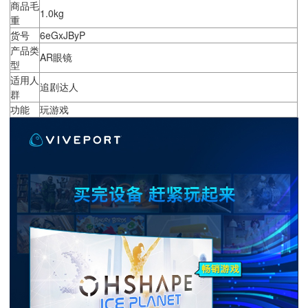
商品毛
1.0kg
重
货号
6eGxJByP
产品类
AR眼镜
型
适用人
追剧达人
群
功能
玩游戏