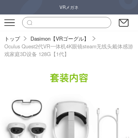
VRメガネ
トップ
Dasimon【VRゴーグル】
Oculus Quest2代VR一体机4K眼镜steam无线头戴体感游
戏家庭3D设备 128G【1代】