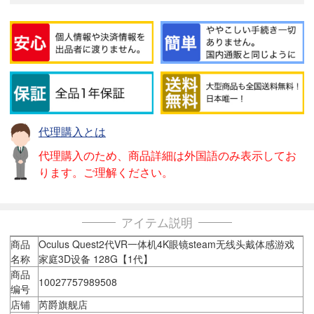
代理購入とは
代理購入のため、商品詳細は外国語のみ表示してお
ります。ご理解ください。
アイテム説明
商品
Oculus Quest2代VR一体机4K眼镜steam无线头戴体感游戏
名称
家庭3D设备 128G【1代】
商品
10027757989508
编号
店铺
芮爵旗舰店