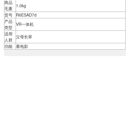
商品
1.0kg
毛重
货号
R6ESAD7d
产品
VR一体机
类型
适用
父母长辈
人群
功能
看电影