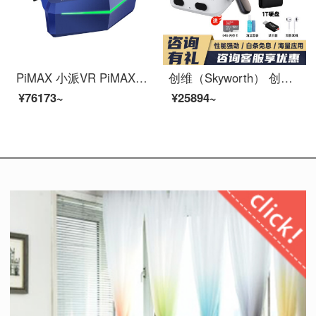
PiMAX 小派VR PiMAX Vision 8K X 标准版 VR眼镜 虚拟现实头显 3D VR头盔 PCVR
创维（Skyworth） 创维S8000 vr一体机 VR眼镜直播 智能3d头盔 8K解码 4+64 S8000 【1T硬盘观影套餐】
¥76173~
¥25894~