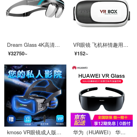
Dream Glass 4K高清无颗粒AR 一体机 开放式VR眼镜3D头戴式移动影院AR虚拟智能眼镜switch PS4游戏机无人机
VR眼镜 飞机杯情趣用品配件Y
¥32750~
¥152~
kmoso VR眼镜成人版游戏高清电影手机3d立体虚拟现实苹果安卓通用头戴式一体机智能ar眼镜 VR眼镜+蓝牙手柄+VR资源
华为（HUAWEI） 华为VR Glass眼镜体感游戏机手机3D家庭电影智能显示器虚拟现实记录仪虚拟 亮黑色