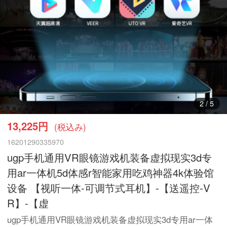
2
/
5
13,225円
(税込み)
16201290335970
ugp手机通用VR眼镜游戏机装备虚拟现实3d专
用ar一体机5d体感r智能家用吃鸡神器4k体验馆
设备 【视听一体-可调节式耳机】-【送遥控-V
R】-【虚
ugp手机通用VR眼镜游戏机装备虚拟现实3d专用ar一体