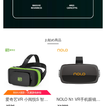
お勧め商品
爱奇艺VR 小阅悦S 智能 vr眼镜 3D头盔
NOLO N1 VR手机眼镜盒子 vr眼镜 虚拟现实 3D头盔 支持大屏手机
¥526~
¥1280~