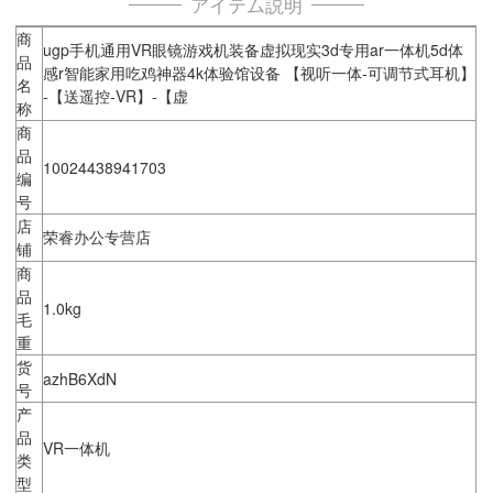
アイテム説明
商
ugp手机通用VR眼镜游戏机装备虚拟现实3d专用ar一体机5d体
品
感r智能家用吃鸡神器4k体验馆设备 【视听一体-可调节式耳机】
名
-【送遥控-VR】-【虚
称
商
品
10024438941703
编
号
店
荣睿办公专营店
铺
商
品
1.0kg
毛
重
货
azhB6XdN
号
产
品
VR一体机
类
型