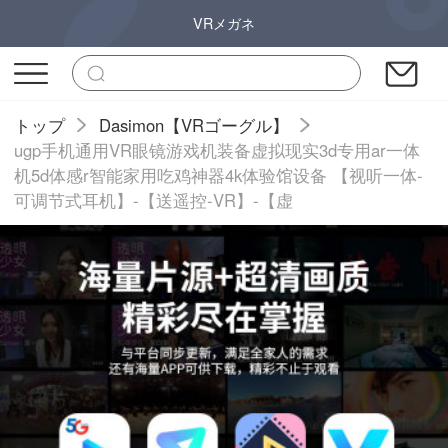
VRメガネ
トップ
Dasimon【VRゴーグル】
ugp手机通用VR眼镜游戏机装备虚拟现实3d专用ar一体
机5d体感r智能家用吃鸡神器4k体验馆设备 【视听一体-
可调节式耳机】-【送遥控-VR】-【虚