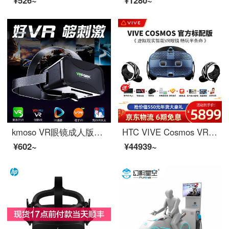
kmoso VR眼镜成人版游戏高清电影手机3d立体虚拟现实苹果安卓通用头戴式一体机AR眼镜手柄王者 VR眼镜+蓝牙手柄+耳机+VR资源
HTC VIVE Cosmos VR体感游戏机 专业虚拟现实智能VR眼镜套装 pcvr htc ce Vive-Cosmos-官方标配版
¥602~
¥44939~