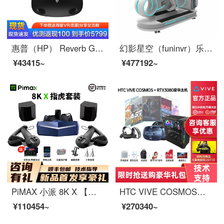
惠普（HP） Reverb G2 VR/MR 眼镜头盔 虚拟显示设备 黑色
幻影星空（funinvr）乐享光轮 虚拟现实vr赛车驾驶模拟 vr赛车设备
¥43415~
¥477192~
PiMAX 小派 8K X 【享倍轻松护眼仪】虚拟现实 智能 VR眼镜 PCVR 3D头盔 电脑VR VISION 8K X+INDEX指虎手柄基站
HTC VIVE COSMOS【咨询直降优惠】智能VR眼镜 专业VR头盔 3D虚拟现实智能 PCVR HTC VIVE COSMOS标配+3080主机
¥110454~
¥270340~