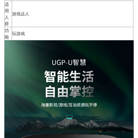
适
用
游戏达人
人
群
功
玩游戏
能