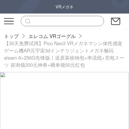
VRメガネ
トップ
エレコム VRゴーグル
【30天免费试用】Pico Neo3 VRメガネマシン体性感覚
ゲーム機AR元宇宙3dインテリジェントメガネ畅玩
steam 6+256G先锋版丨送原装收纳包+串流线+充电スー
ツ 咨询领200元神券+晒单领50元红包