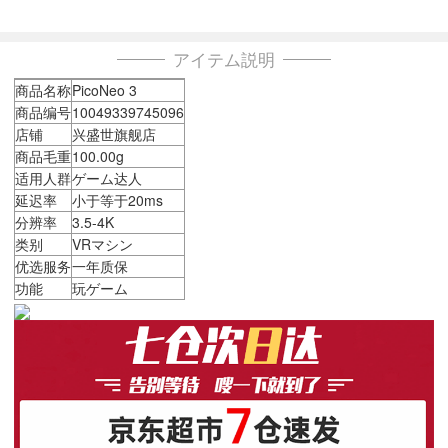
アイテム説明
商品名称
PicoNeo 3
商品编号
10049339745096
店铺
兴盛世旗舰店
商品毛重
100.00g
适用人群
ゲーム达人
延迟率
小于等于20ms
分辨率
3.5-4K
类别
VRマシン
优选服务
一年质保
功能
玩ゲーム