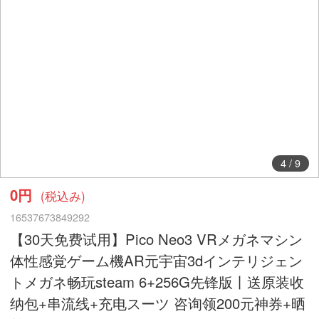
5
/
9
0円
(税込み)
16537673849292
【30天免费试用】Pico Neo3 VRメガネマシン
体性感覚ゲーム機AR元宇宙3dインテリジェン
トメガネ畅玩steam 6+256G先锋版丨送原装收
纳包+串流线+充电スーツ 咨询领200元神券+晒