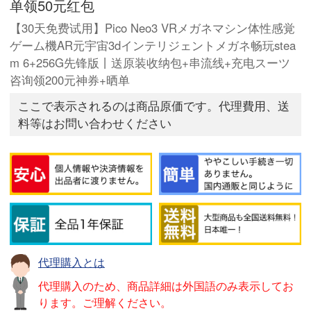
单领50元红包
【30天免费试用】Pico Neo3 VRメガネマシン体性感覚
ゲーム機AR元宇宙3dインテリジェントメガネ畅玩stea
m 6+256G先锋版丨送原装收纳包+串流线+充电スーツ
咨询领200元神券+晒单
ここで表示されるのは商品原価です。代理費用、送
料等はお問い合わせください
代理購入とは
代理購入のため、商品詳細は外国語のみ表示してお
ります。ご理解ください。