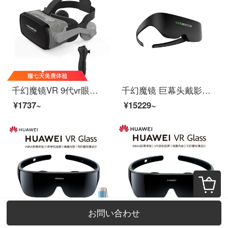
千幻魔镜VR 9代vr眼镜3D智能虚拟现实ar眼镜家庭影院游戏
千幻魔镜 巨幕头戴影院 AIO8Pro智能电影眼镜3D
¥1737~
¥15229~
お問い合わせ