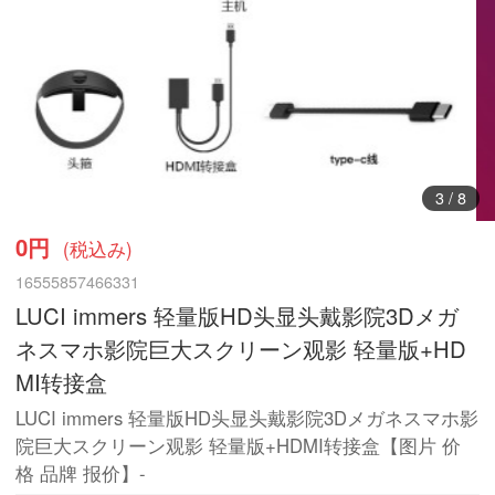
3
/
8
0円
(税込み)
16555857466331
LUCI immers 轻量版HD头显头戴影院3Dメガ
ネスマホ影院巨大スクリーン观影 轻量版+HD
MI转接盒
LUCI immers 轻量版HD头显头戴影院3Dメガネスマホ影
院巨大スクリーン观影 轻量版+HDMI转接盒【图片 价
格 品牌 报价】-