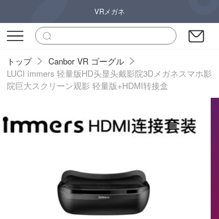
VRメガネ
トップ
Canbor VR ゴーグル
LUCI immers 轻量版HD头显头戴影院3Dメガネスマホ影
院巨大スクリーン观影 轻量版+HDMI转接盒