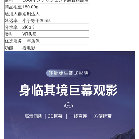
商品毛重
180.00g
适用人群
追剧达人
延迟率
小于等于20ms
分辨率
2K-3K
类别
VR头显
优选服务
一年质保
功能
看电影