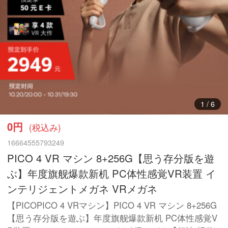
1
/
6
0円
(税込み)
16664555793249
PICO 4 VR マシン 8+256G【思う存分版を遊
ぶ】年度旗舰爆款新机 PC体性感覚VR装置 イ
ンテリジェントメガネ VRメガネ
【PICOPICO 4 VRマシン】PICO 4 VR マシン 8+256G
【思う存分版を遊ぶ】年度旗舰爆款新机 PC体性感覚V