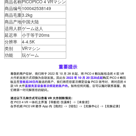
商品名称
PICOPICO 4 VRマシン
商品编号
100042538149
商品毛重
3.2kg
商品产地
中国大陆
适用人群
ゲーム达人
延迟率
小于等于20ms
分辨率
4-4.5K
类别
VRマシン
功能
玩ゲーム