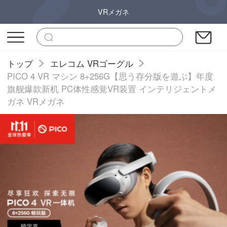
VRメガネ
トップ
エレコム VRゴーグル
PICO 4 VR マシン 8+256G【思う存分版を遊ぶ】年度
旗舰爆款新机 PC体性感覚VR装置 インテリジェントメ
ガネ VRメガネ