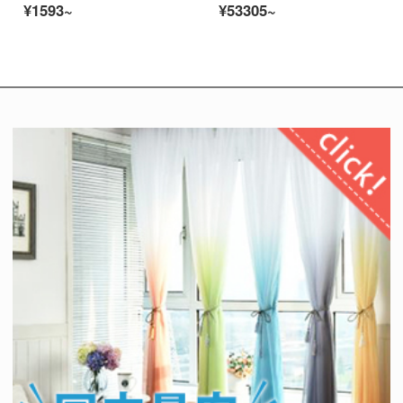
¥1593~
¥53305~