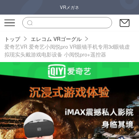
VRメガネ
トップ
エレコム VRゴーグル
爱奇艺VR 爱奇艺小阅悦pro VR眼镜手机专用3d眼镜虚
拟现实头戴游戏电影设备 小阅悦pro+遥控器