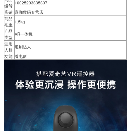
10025293635607
编号
店铺
喜咖数码专营店
商品
1.5kg
毛重
产品
VR一体机
类型
适用
追剧达人
人群
功能
看电影