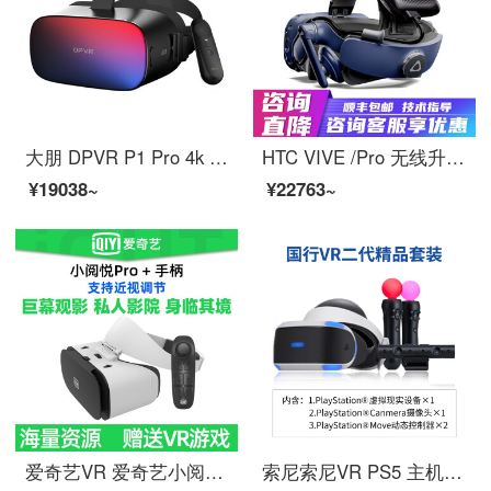
大朋 DPVR P1 Pro 4k VR一体机 VR眼镜 体感游戏机 智能3D头盔 3DOF体感手柄套装
HTC VIVE /Pro 无线升级套件 VIVE无线升级 Pro2.0无线套件 VR头盔无线套件 VIVE Pro 无线升级套件
¥19038~
¥22763~
爱奇艺VR 爱奇艺小阅悦pro VR眼镜手机专用3d眼镜虚拟现实头戴游戏电影设备 小阅悦pro+遥控器
索尼索尼VR PS5 主机 PS4 PSVR 虚拟现实 psvr头盔 3D游戏眼镜 PS4VR1 VR二代精品套装