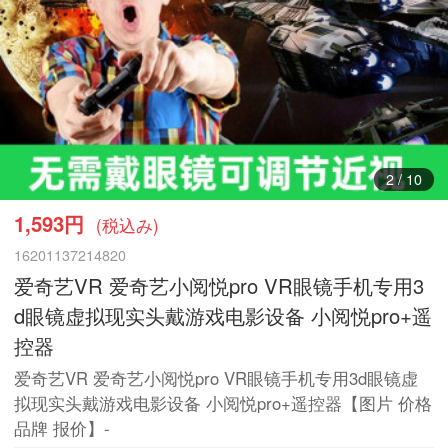
3
/
10
1,593円
(税込み)
16201137214820
爱奇艺VR 爱奇艺小阅悦pro VR眼镜手机专用3
d眼镜虚拟现实头戴游戏电影设备 小阅悦pro+遥
控器
爱奇艺VR 爱奇艺小阅悦pro VR眼镜手机专用3d眼镜虚
拟现实头戴游戏电影设备 小阅悦pro+遥控器【图片 价格
品牌 报价】-