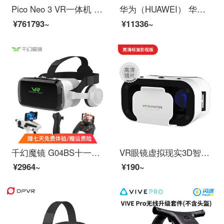
Pico Neo 3 VR一体机 5月10日新品发布 骁龙XR2 光学追踪 瞳距调节 无线串流Steam VR
华为（HUAWEI） 华为VR眼镜原装虚拟现实3D全景头戴式IMAX巨幕式体验手机投屏游戏眼镜 华为VR眼镜【送一年影视会员】
¥761793~
¥11336~
千幻魔镜 G04BS十一代vr眼镜智能蓝牙链接 3D眼镜手机VR游戏机 游戏版【八层纳米蓝光+手柄+游戏手柄+AR枪
VR眼镜虚拟现实3D智能手机游戏rv眼睛4d一体机头盔ar苹果安卓 【VR眼镜+VR礼包】-【高清标准影视版】
¥2964~
¥190~