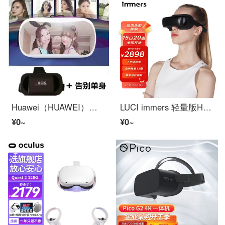
Huawei（HUAWEI）ユニバーサルVRメガネスマホひたむきなバーチャル現実3DインテリジェントrvメガネApple安卓ユニバーサル性家庭vrゲーム機樱途 vrB【ブルーレイ版】+资源+耳机
LUCI immers 轻量版HD头显头戴影院3Dメガネスマホ影院巨大スクリーン观影 轻量版+HDMI转接盒
¥0~
¥0~