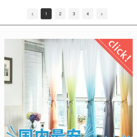
<
1
2
3
4
>