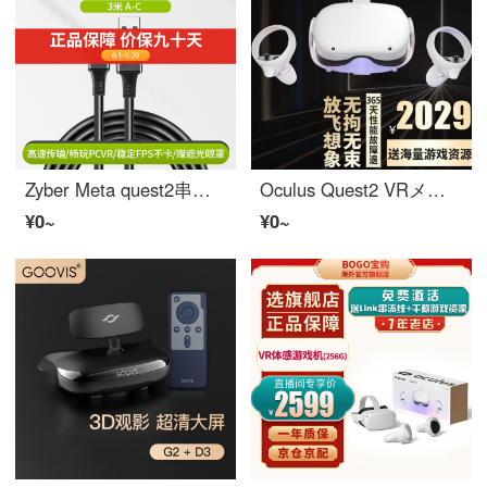
Zyber Meta quest2串流线VRメガネLink线数据线Ocuclus quest2 3D Oculus quest2【Link线3米赠眼罩】
Oculus Quest2 VRメガネマシン体性感覚ゲーム機头戴影院表示器バーチャルメガネ Quest 2 128GB
¥0~
¥0~