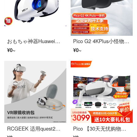
おもちゃ神器Huawei（HUAWEI）ユニバーサルVRメガネマシンHD头戴影院3d家用投影仪一体コンピューターひたむきな大画面スマホ观影杰霆 ナノブルーレイ经典白(ブルーレイ简易版)
Pico G2 4KPlus小怪物24K增版VRマシン6G128GB大内存G
¥0~
¥0~
RCGEEK 适用quest2配件vrメガネマシン收纳包Pico neo3迷你便捷手提包ハンドル头戴斜挎包 VRメガネ收纳包【店长推荐】
Pico 【30天无忧购物】Neo3 VRメガネマシンvr体性感覚ゲーム機元宇宙インテリジェントメガネ3dヘルメット Neo3 256G先锋版+1Tゲーム硬盘