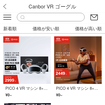
Canbor VR ゴーグル
VRメガネ
新着順
価格が安い順
価格が高い順
PICO 4 VR マシン 8+256G【小魔方思う存分版を遊ぶ】年度旗舰爆款新机 体性感覚VR インテリジェントメガネ VRメガネ
PICO 4 VR マシン 8+128G 年度旗舰爆款新机 PC体性感覚VR装置 沉浸体验 インテリジェントメガネ VRメガネ
¥0~
¥0~