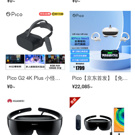
¥0~
¥0~
Pico G2 4K Plus 小怪物2 4K增强版VRマシン 6G+128GB大内存 Pico G2 4K Plus 小怪物2
Pico【京东首发】【免180天打卡版】Neo3 128G先锋版 骁龙XR2 瞳距调节 VRマシン 全值换新
¥0~
¥22,085~