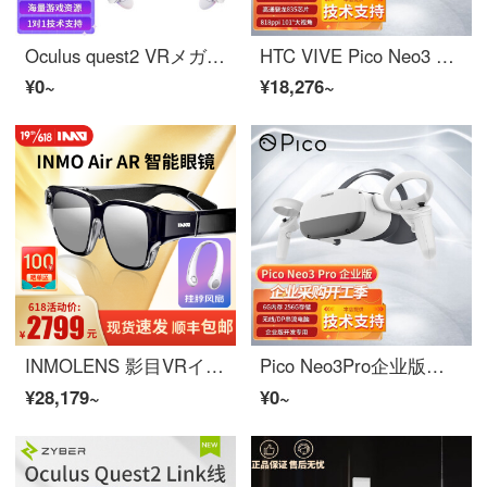
Oculus quest2 VRメガネマシン 体性感覚ゲーム機steam头戴インテリジェント装置VR头显バーチャル現実 元宇宙 Quest 2 128G【买1送9】送舒适头戴
HTC VIVE Pico Neo3 VRマシン 畅玩steam 骁龙VRメガネ 無線串流4K体性感覚ゲーム pico G2 4K 小怪物2代 不含票
¥0~
¥18,276~
INMOLENS 影目VRインテリジェントメガネ影目科技AirHDARインテリジェントメガネ INMO 元界黑
Pico Neo3Pro企业版眼动追踪版旗舰VRメガネマシン行业定制骁龙XR2瞳距调节 Neo 3 Pro
¥28,179~
¥0~