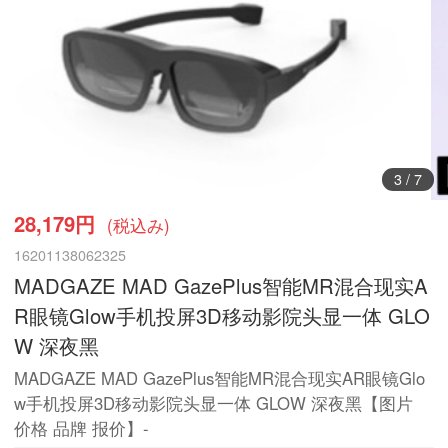
3
/
7
28,179円
(税込み)
16201138062325
MADGAZE MAD GazePlus智能MR混合现实A
R眼镜Glow手机投屏3D移动影院头显一体 GLO
W 深夜黑
MADGAZE MAD GazePlus智能MR混合现实AR眼镜Glo
w手机投屏3D移动影院头显一体 GLOW 深夜黑【图片
价格 品牌 报价】-