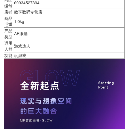
69934527394
编号
店铺
致亨数码专营店
商品
1.0kg
毛重
产品
AR眼镜
类型
适用
游戏达人
人群
功能
玩游戏