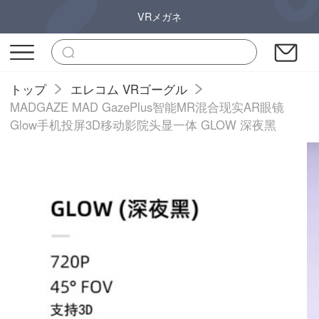
VRメガネ
トップ
エレコム VRゴーグル
MADGAZE MAD GazePlus智能MR混合现实AR眼镜
Glow手机投屏3D移动影院头显一体 GLOW 深夜黑