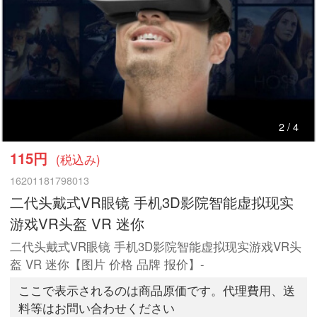
2
/
4
115円
(税込み)
16201181798013
二代头戴式VR眼镜 手机3D影院智能虚拟现实
游戏VR头盔 VR 迷你
二代头戴式VR眼镜 手机3D影院智能虚拟现实游戏VR头
盔 VR 迷你【图片 价格 品牌 报价】-
ここで表示されるのは商品原価です。代理費用、送
料等はお問い合わせください