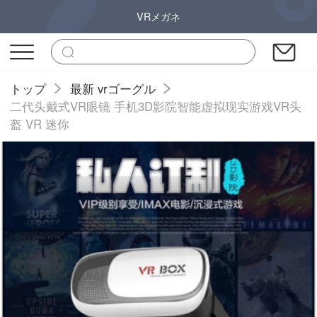
VRメガネ
トップ
最新 vrゴーグル
二代头戴式VR眼镜 手机3D影院智能虚拟现实游戏VR头
盔 VR 迷你