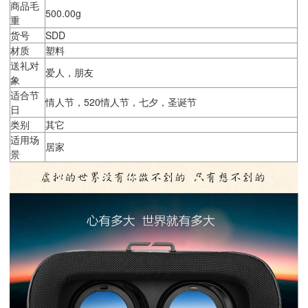
商品毛
500.00g
重
货号
SDD
材质
塑料
送礼对
爱人，朋友
象
适合节
情人节，520情人节，七夕，圣诞节
日
类别
其它
适用场
居家
景