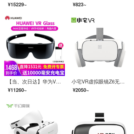
¥15229~
¥823~
【当、次日达】华为VR Glass VR眼镜智能成人眼镜手机投屏头戴体感游戏机3D全景CV10 亮黑色【晒单送1万毫安充电宝】
小宅VR虚拟眼镜Z6无线版VR一体机重低音高清私人影院 VR 眼镜
¥11260~
¥2050~