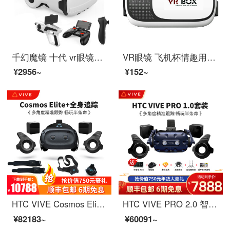
千幻魔镜 十代 vr眼镜手机VR 智能3D眼镜VR游戏头盔观影 【十代纳米版】蓝牙手柄+游戏手柄+AR枪+VR资源
VR眼镜 飞机杯情趣用品配件Y
¥2956~
¥152~
HTC VIVE Cosmos Elite精英版套装 VR体感游戏机 专业虚拟现实htcvr眼镜 Cosmos-Elite+全身追踪
HTC VIVE PRO 2.0 智能VR眼镜 虚拟现实 VR游戏机 PC 3D头盔 2Q29100 HTC-Vive-Pro-1.0套装
¥82183~
¥60091~