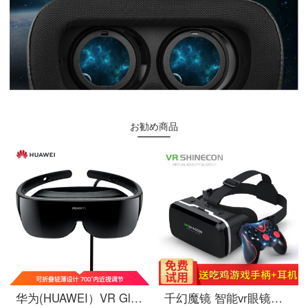
お勧め商品
华为(HUAWEI）VR Glass VR眼镜CV10 适配华为P40系列、P30系列、Mate30系列、Mate20系列、荣耀V20系列
千幻魔镜 智能vr眼镜虚拟现实ar眼镜VR一体机手机vr游戏机头戴式3D头盔11代 纳米膜镜片版+通用游戏手柄+耳机+VR会员+试用险