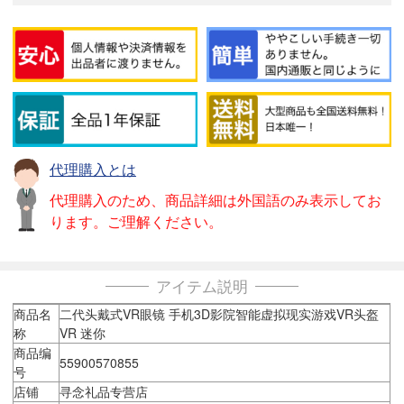
代理購入とは
代理購入のため、商品詳細は外国語のみ表示してお
ります。ご理解ください。
アイテム説明
商品名
二代头戴式VR眼镜 手机3D影院智能虚拟现实游戏VR头盔
称
VR 迷你
商品编
55900570855
号
店铺
寻念礼品专营店