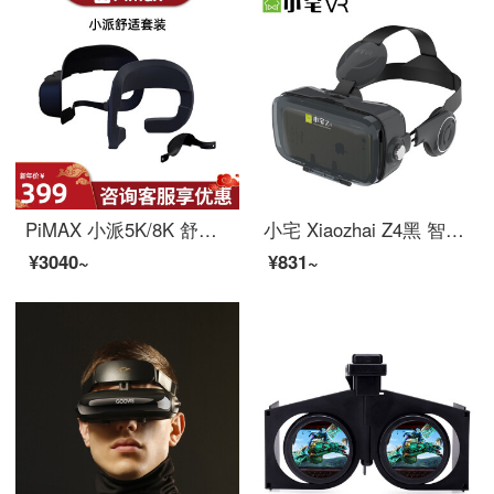
PiMAX 小派5K/8K 舒适面罩 VR眼镜眼罩面罩 3d眼镜配件 防漏光 舒适套装护脸棉 PiMAX舒适套装（预购）
小宅 Xiaozhai Z4黑 智能 VR眼镜 3D头盔 苹果安卓手机都支持
¥3040~
¥831~