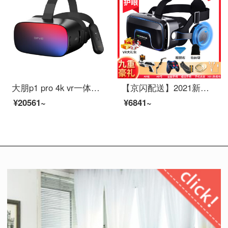
大朋p1 pro 4k vr一体机天翼云VR版
【京闪配送】2021新款千幻魔镜16代vr眼镜一体机手机专用vr体感游戏机现实rv10 【2021新年款】千幻16代豪金版 送VR
¥20561~
¥6841~