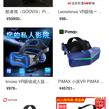
酷睿视（GOOVIS）Pro-X 2021款头戴影院3D显示器 非vr一体机
Leoisilence VR眼镜一体机 新款VR 3d眼镜虚拟现实VR BOX眼镜手机家庭影院 V1黑色迷你折叠VR眼镜
¥50950~
¥98~
kmoso VR眼镜成人版游戏高清电影手机3d立体虚拟现实苹果安卓通用头戴式一体机智能ar眼镜 VR眼镜+蓝牙手柄+VR资源
PiMAX 小派VR PiMAX Vision 8K Plus 头箍版 VR眼镜 虚拟现实头显 3D VR头盔 PCVR
¥976~
¥45701~