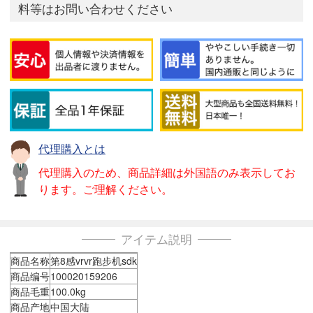
料等はお問い合わせください
代理購入とは
代理購入のため、商品詳細は外国語のみ表示してお
ります。ご理解ください。
アイテム説明
商品名称
第8感vrvr跑步机sdk
商品编号
100020159206
商品毛重
100.0kg
商品产地
中国大陆