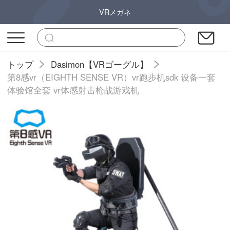
VRメガネ
トップ
Dasimon【VRゴーグル】
第8感vr（EIGHTH SENSE VR）vr跑步机sdk 设备一套
体验馆全套 vr体感射击枪战游戏机