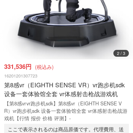
3
/
3
331,536円
(税込み)
16201201307723
第8感vr（EIGHTH SENSE VR）vr跑步机sdk
设备一套体验馆全套 vr体感射击枪战游戏机
【第8感vrvr跑步机sdk】第8感vr（EIGHTH SENSE V
R）vr跑步机sdk 设备一套体验馆全套 vr体感射击枪战游
戏机【行情 报价 价格 评测】-
ここで表示されるのは商品原価です。代理費用、送