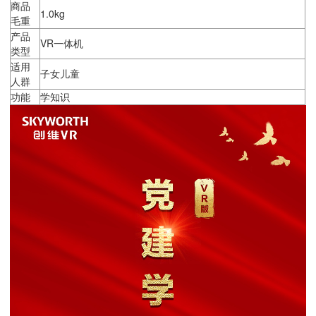
商品
1.0kg
毛重
产品
VR一体机
类型
适用
子女儿童
人群
功能
学知识