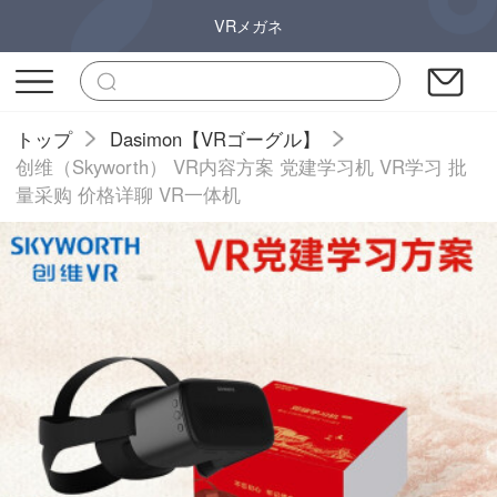
VRメガネ
トップ
Dasimon【VRゴーグル】
创维（Skyworth） VR内容方案 党建学习机 VR学习 批
量采购 价格详聊 VR一体机