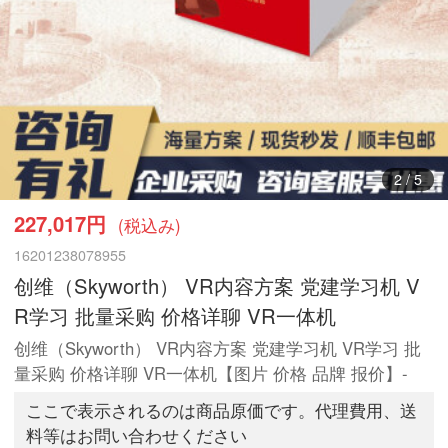
2
/
5
227,017円
(税込み)
16201238078955
创维（Skyworth） VR内容方案 党建学习机 V
R学习 批量采购 价格详聊 VR一体机
创维（Skyworth） VR内容方案 党建学习机 VR学习 批
量采购 价格详聊 VR一体机【图片 价格 品牌 报价】-
ここで表示されるのは商品原価です。代理費用、送
料等はお問い合わせください