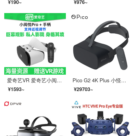
¥190~
¥976~
爱奇艺VR 爱奇艺小阅悦pro VR眼镜手机专用3d眼镜虚拟现实头戴游戏电影设备 小阅悦pro+遥控器
Pico G2 4K Plus 小怪兽2 4K增强版VR一体机 6G+128GB大内存 体感游戏 4K高清屏 VR眼镜【支持企业定制】
¥1593~
¥29703~