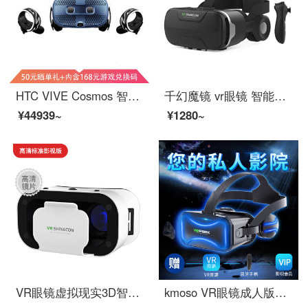
HTC VIVE Cosmos 智能VR眼镜 PCVR 3D头盔 2Q2R100
千幻魔镜 vr眼镜 智能影院虚拟现实智能头戴式 蓝光镜片【VR资源礼包+遥控器】
¥44939~
¥1280~
VR眼镜虚拟现实3D智能手机游戏rv眼睛4d一体机头盔ar苹果安卓 【VR眼镜+VR礼包】-【高清标准影视版】
kmoso VR眼镜成人版游戏高清电影手机3d立体虚拟现实苹果安卓通用头戴式一体机智能ar眼镜 VR眼镜+蓝牙手柄+VR资源