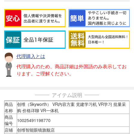
代理購入とは
代理購入のため、商品詳細は外国語のみ表示してお
ります。ご理解ください。
アイテム説明
商品
创维（Skyworth） VR内容方案 党建学习机 VR学习 批量采
名称
购 价格详聊 VR一体机
商品
10025491198770
编号
店铺
创维智能眼镜旗舰店