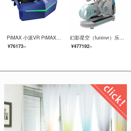
PiMAX 小派VR PiMAX Vision 8K X 标准版 VR眼镜 虚拟现实头显 3D VR头盔 PCVR
幻影星空（funinvr）乐享光轮 虚拟现实vr赛车驾驶模拟 vr赛车设备
¥76173~
¥477192~