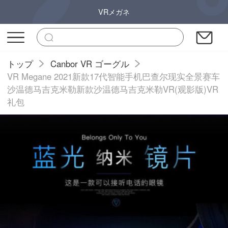
VRメガネ
トップ
Canbor VR ゴーグル
VR Megane 2021新款17代智能手机巴查尔现实全景赛车
沙温德马吉克米勒新款沙温德马吉克米勒VR(观影版)VR
礼包