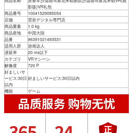
商品名称
景赛车沙温德马基克米勒新款沙温德马基克米勒VR(观
影版)VR礼包
商品番号
10041529085054
店舗
雲辰デジタル専門店
商品重量
1.0 kg
商品産地
中国大陸
品番
96391021493531
适用人群
游戏达人
遅延率
20 ms以下
カテゴリ
VRマシーン
解像度
720 P
好ましいサ
ービス:30日
好ましいサービス:30日以内
以内
機能
ゲーム