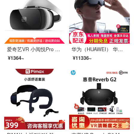
爱奇艺VR 小阅悦Pro Ⅱ 智能 vr眼镜 3D头盔 单机版
华为（HUAWEI） 华为VR眼镜原装虚拟现实3D全景头戴式IMAX巨幕式体验手机投屏游戏眼镜 华为VR眼镜【送一年影视会员】
¥1364~
¥11336~