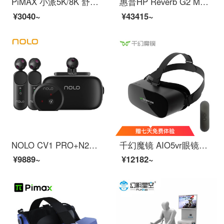
PiMAX 小派5K/8K 舒适面罩 VR眼镜眼罩面罩 3d眼镜配件 防漏光 舒适套装护脸棉 PiMAX舒适套装（预购）
惠普HP Reverb G2 MR VR 眼镜套装 vr体感游戏机3D眼镜 HP Reverb G2 官方标配
¥3040~
¥43415~
NOLO CV1 PRO+N2套装 vr眼镜 VR头盔 虚拟现实 3d眼镜 体感游戏 千元玩Steam VR游戏
千幻魔镜 AIO5vr眼镜一体机 1440P 2000英寸巨幕VR游戏机智能设备
¥9889~
¥12182~