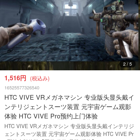
3
/
5
1,516円
(税込み)
16525577326540
HTC VIVE VRメガネマシン 专业版头显头戴イ
ンテリジェントスーツ装置 元宇宙ゲーム观影
体验 HTC VIVE Pro预约上门体验
HTC VIVE VRメガネマシン 专业版头显头戴インテリジ
ェントスーツ装置 元宇宙ゲーム观影体验 HTC VIVE Pr