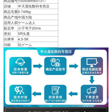
商品编号
10050895651317
店铺
中天晨拓数码专营店
商品毛重
0.745kg
商品产地
中国大陆
适用人群
ゲーム达人
延迟率
小于等于20ms
类别
VR头显
分辨率
4.5-5K
功能
玩ゲーム