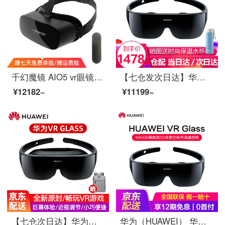
千幻魔镜 AIO5 vr眼镜一体机3D高清屏移动自带屏幕VR游戏 旗舰版
【七仓发次日达】华为VR智能眼镜Glass原装虚拟现实3D全景头戴式IMAX巨幕体验手机投屏vr 黑色-仓配【七仓发次日达】
¥12182~
¥11199~
【七仓次日达】华为智能眼镜VR Glass一体机多功能近视调节虚拟现实3D高清游戏手机投屏 华为VR GlASS亮黑色
华为（HUAWEI） 华为VR Glass眼镜体感游戏机手机3D家庭电影智能显示器虚拟现实记录仪虚拟 亮黑色