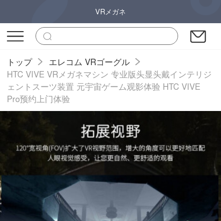
VRメガネ
トップ
エレコム VRゴーグル
HTC VIVE VRメガネマシン 专业版头显头戴インテリジ
ェントスーツ装置 元宇宙ゲーム观影体验 HTC VIVE
Pro预约上门体验