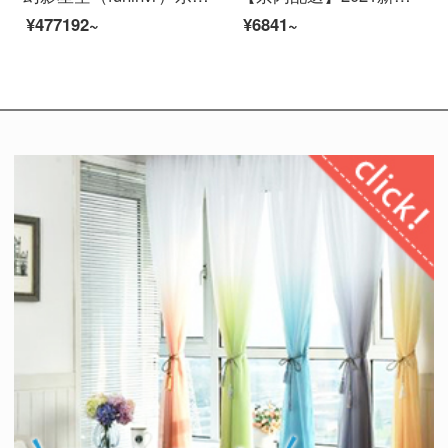
¥477192~
¥6841~