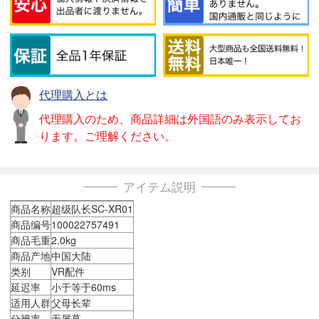
代理購入とは
代理購入のため、商品詳細は外国語のみ表示してお
ります。ご理解ください。
アイテム説明
商品名称
超级队长SC-XR01
商品编号
100022757491
商品毛重
2.0kg
商品产地
中国大陆
类别
VR配件
延迟率
小于等于60ms
适用人群
父母长辈
分辨率
无屏幕