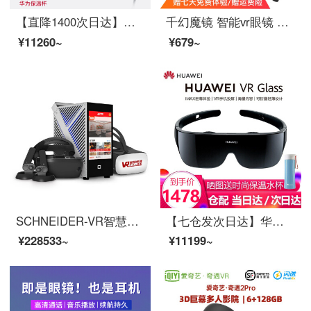
【直降1400次日达】华为VR眼镜Glass智能眼睛cv10投屏3D一体机Mate40P40通用 华为VR眼镜-VR Glass-晒单送礼包
千幻魔镜 智能vr眼镜 游戏头盔虚拟现实眼镜ar眼镜3D电影苹果安卓手机通用 【影视版】升级版高清眼镜+蓝牙手柄
¥11260~
¥679~
SCHNEIDER-VR智慧党建学习一体机宣传展厅智慧党建VR红色廉政战斗场景科普教育互动设备VR体验馆单人版
【七仓发次日达】华为VR智能眼镜Glass原装虚拟现实3D全景头戴式IMAX巨幕体验手机投屏vr 黑色-仓配【七仓发次日达】
¥228533~
¥11199~