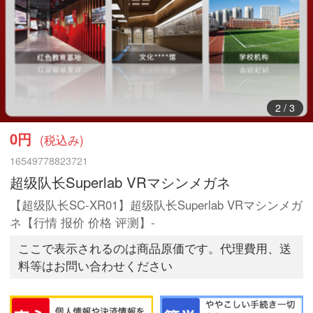
2
/
3
0円
(税込み)
16549778823721
超级队长Superlab VRマシンメガネ
【超级队长SC-XR01】超级队长Superlab VRマシンメガ
ネ【行情 报价 价格 评测】-
ここで表示されるのは商品原価です。代理費用、送
料等はお問い合わせください