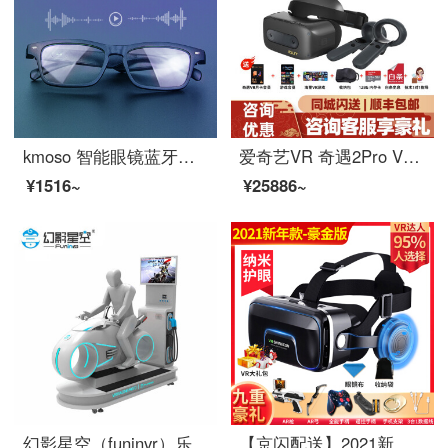
kmoso 智能眼镜蓝牙耳机骨传导概念耳机不入耳多功能黑科技音频偏光墨镜适用华为苹果安卓手机 防蓝光眼镜【可换近视镜片】
爱奇艺VR 奇遇2Pro VR体感游戏机 VR游戏机 6自由度虚拟现实 VR一体机128G版本 奇遇2Pro【赠多重好礼】
¥1516~
¥25886~
幻影星空（funinvr）乐享光轮 虚拟现实vr赛车驾驶模拟 vr赛车设备
【京闪配送】2021新款千幻魔镜16代vr眼镜一体机手机专用vr体感游戏机现实rv10 【2021新年款】千幻16代豪金版 送VR