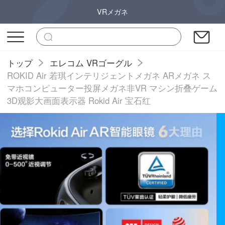
VRメガネ
トップ
エレコム VRゴーグル
ROKID Air 若琪インテリジェントメガネ ARメガネ ス
マホコンピューター投屏メガネ非VR マシン折叠ゲーム
3D观影大画面表示器 Rokid Air 宝石红