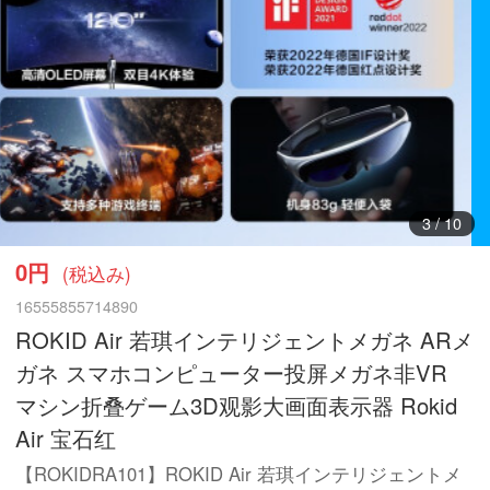
3
/
10
0円
(税込み)
16555855714890
ROKID Air 若琪インテリジェントメガネ ARメ
ガネ スマホコンピューター投屏メガネ非VR
マシン折叠ゲーム3D观影大画面表示器 Rokid
Air 宝石红
【ROKIDRA101】ROKID Air 若琪インテリジェントメ