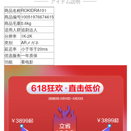
アイテム説明
商品名称
ROKIDRA101
商品编号
10051976674615
商品毛重
0.6kg
适用人群
追剧达人
分辨率
1K-2K
类别
ARメガネ
延迟率
小于等于20ms
优选服务
一年质保
功能
看电影