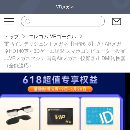
VRメガネ
トップ
エレコム VRゴーグル
雷鸟インテリジェントメガネ【同价618】 Air ARメガ
ネHD140英寸3Dゲーム观影 スマホコンピューター投屏
非VRメガネマシン 雷鸟Airメガネ+投屏器+HDMI转换器
（全能適応）