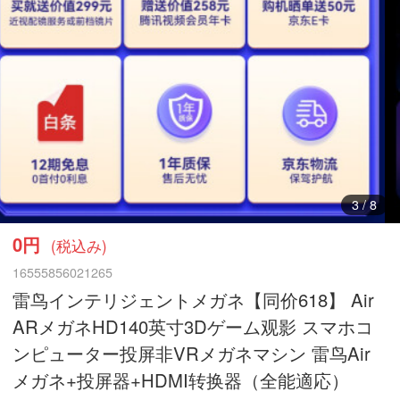
3
/
8
0円
(税込み)
16555856021265
雷鸟インテリジェントメガネ【同价618】 Air
ARメガネHD140英寸3Dゲーム观影 スマホコ
ンピューター投屏非VRメガネマシン 雷鸟Air
メガネ+投屏器+HDMI转换器（全能適応）