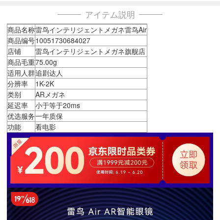
アイテム説明
商品名称
雷鸟インテリジェントメガネ雷鸟Air
商品编号
10051730684027
店铺
雷鸟インテリジェントメガネ旗舰店
商品毛重
75.00g
适用人群
追剧达人
分辨率
1K-2K
类别
ARメガネ
延迟率
小于等于20ms
优选服务
一年质保
功能
看电影