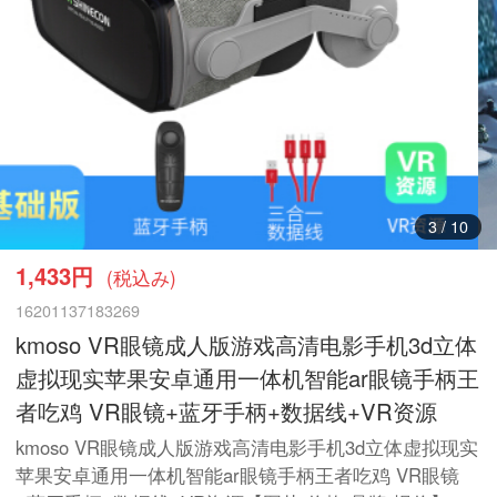
3
/
10
1,433円
(税込み)
16201137183269
kmoso VR眼镜成人版游戏高清电影手机3d立体
虚拟现实苹果安卓通用一体机智能ar眼镜手柄王
者吃鸡 VR眼镜+蓝牙手柄+数据线+VR资源
kmoso VR眼镜成人版游戏高清电影手机3d立体虚拟现实
苹果安卓通用一体机智能ar眼镜手柄王者吃鸡 VR眼镜