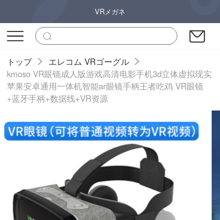
VRメガネ
トップ
エレコム VRゴーグル
kmoso VR眼镜成人版游戏高清电影手机3d立体虚拟现实
苹果安卓通用一体机智能ar眼镜手柄王者吃鸡 VR眼镜
+蓝牙手柄+数据线+VR资源