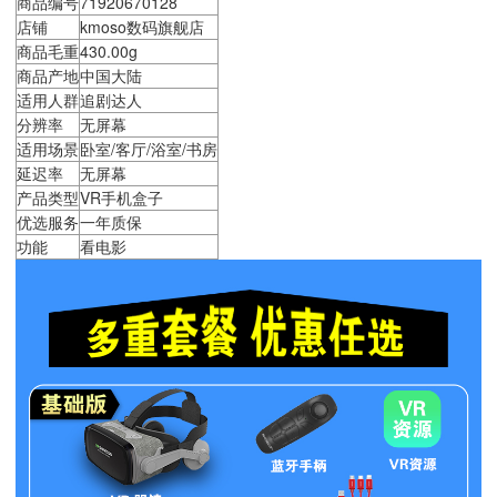
商品编号
71920670128
店铺
kmoso数码旗舰店
商品毛重
430.00g
商品产地
中国大陆
适用人群
追剧达人
分辨率
无屏幕
适用场景
卧室/客厅/浴室/书房
延迟率
无屏幕
产品类型
VR手机盒子
优选服务
一年质保
功能
看电影