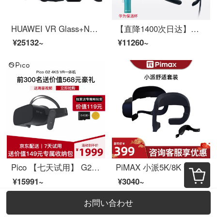
HUAWEI VR Glass+NOLO CV1 Air 无线游戏套装 华为vr眼镜 VR一体机 体感游戏 3D影院 VR游戏
【直降1400次日达】华为VR眼镜Glass智能眼睛cv10投屏3D一体机Mate40P40通用 华为VR眼镜-VR Glass-晒单送礼包
¥25132~
¥11260~
Pico 【七天试用】 G2 4KS VR眼镜一体机6DOF无线玩电脑Steam游戏3D电影 Pico G2 4KS VR一体机
PiMAX 小派5K/8K 舒适面罩 VR眼镜眼罩面罩 3d眼镜配件 防漏光 舒适套装护脸棉 PiMAX舒适套装（预购）
¥15991~
¥3040~
お問い合わせ