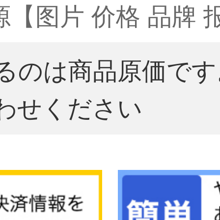
源【图片 价格 品牌 
るのは商品原価です
わせください