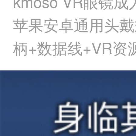
kmoso VR眼
苹果安卓通用头戴
柄+数据线+VR资