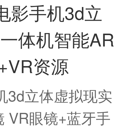
电影手机3d立
一体机智能AR
+VR资源
手机3d立体虚拟现实
 VR眼镜+蓝牙手