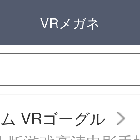
VRメガネ
ム VRゴーグル