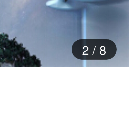
3
/
8