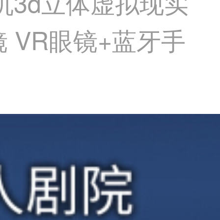
手机3d立体虚拟现实
 VR眼镜+蓝牙手