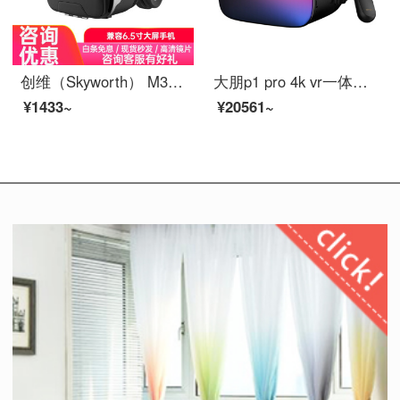
创维（Skyworth） M3 VR眼镜盒 虚拟现实 3D头盔 支持多款手机 私密观影 头戴式影院 M3 VR眼镜盒
大朋p1 pro 4k vr一体机天翼云VR版
¥1433~
¥20561~