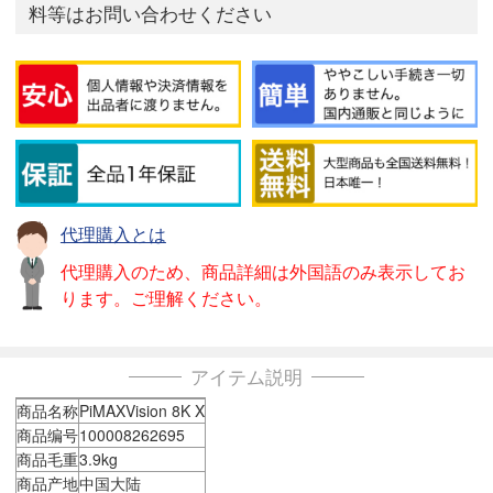
料等はお問い合わせください
代理購入とは
代理購入のため、商品詳細は外国語のみ表示してお
ります。ご理解ください。
アイテム説明
商品名称
PiMAXVision 8K X
商品编号
100008262695
商品毛重
3.9kg
商品产地
中国大陆