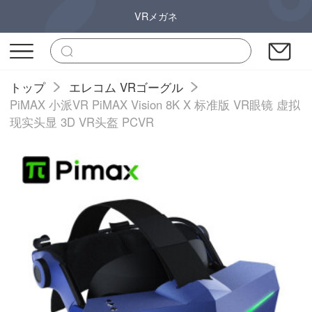
VRメガネ
トップ
エレコム VRゴーグル
PiMAX 小派VR PiMAX Vision 8K X 标准版 VR眼镜 虚拟
现实头显 3D VR头盔 PCVR