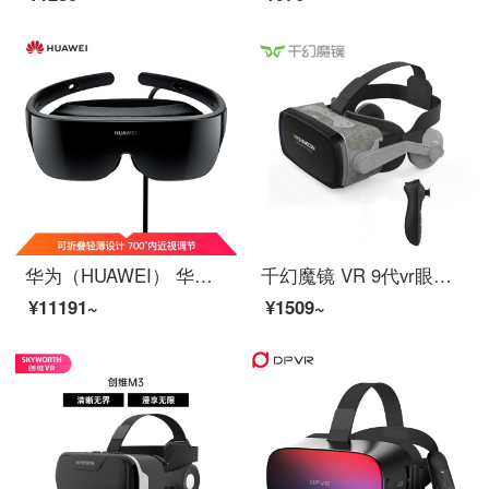
华为（HUAWEI） 华为(HUAWEI）VRGlass VR眼镜CV10 VR Glass
千幻魔镜 VR 9代vr眼镜3D智能虚拟现实ar眼镜家庭影院游戏 蓝光镜片+VR资源+遥控器 适用于4.7-6.7英寸手机屏幕
¥11191~
¥1509~