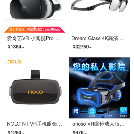
爱奇艺VR 小阅悦Pro Ⅱ 智能 vr眼镜 3D头盔 单机版
Dream Glass 4K高清无颗粒AR 一体机 开放式VR眼镜3D头戴式移动影院AR虚拟智能眼镜switch PS4游戏机无人机
¥1364~
¥32750~
NOLO N1 VR手机眼镜盒子 vr眼镜 虚拟现实 3D头盔 支持大屏手机
kmoso VR眼镜成人版游戏高清电影手机3d立体虚拟现实苹果安卓通用头戴式一体机智能ar眼镜 VR眼镜+蓝牙手柄+VR资源
¥1280~
¥976~