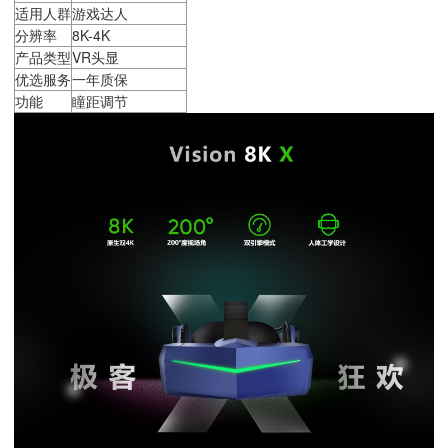
适用人群
游戏达人
分辨率
8K-4K
产品类型
VR头显
优选服务
一年质保
功能
瞳距调节