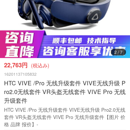
2
/
7
22,763円
(税込み)
16201137105832
HTC VIVE /Pro 无线升级套件 VIVE无线升级 P
ro2.0无线套件 VR头盔无线套件 VIVE Pro 无线
升级套件
HTC VIVE /Pro 无线升级套件 VIVE无线升级 Pro2.0无线
套件 VR头盔无线套件 VIVE Pro 无线升级套件【图片 价
格 品牌 报价】-