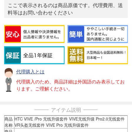
ここで表示されるのは商品原価です。代理費用、送
料等はお問い合わせください
代理購入とは
代理購入のため、商品詳細は外国語のみ表示してお
ります。ご理解ください。
アイテム説明
商品
HTC VIVE /Pro 无线升级套件 VIVE无线升级 Pro2.0无线套件
名称
VR头盔无线套件 VIVE Pro 无线升级套件
商品