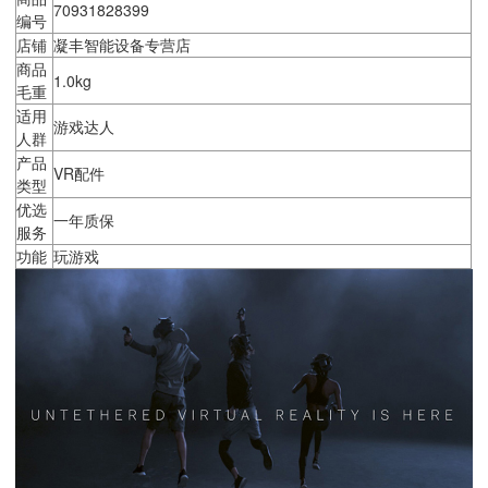
70931828399
编号
店铺
凝丰智能设备专营店
商品
1.0kg
毛重
适用
游戏达人
人群
产品
VR配件
类型
优选
一年质保
服务
功能
玩游戏