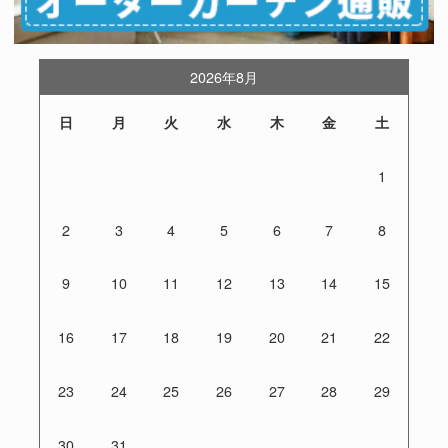
2026年8月
日
月
火
水
木
金
土
1
2
3
4
5
6
7
8
9
10
11
12
13
14
15
16
17
18
19
20
21
22
23
24
25
26
27
28
29
30
31