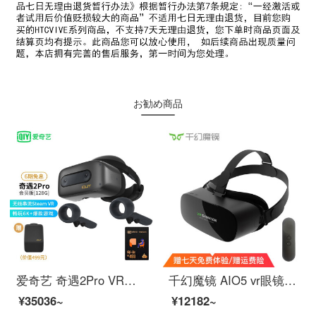
お勧め商品
爱奇艺 奇遇2Pro VR体感游戏机 6DOF空间交互 VR一体机 6GB+128GB VR眼镜【会员套装】
千幻魔镜 AIO5 vr眼镜一体机3D高清屏移动自带屏幕VR游戏 旗舰版
¥35036~
¥12182~