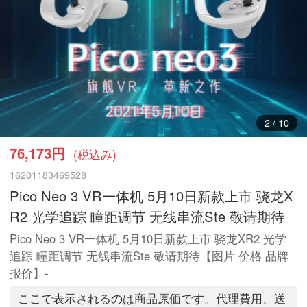
3
/
10
76,173円
(税込み)
16201183469528
Pico Neo 3 VR一体机 5月10日新款上市 骁龙X
R2 光学追踪 瞳距调节 无线串流Ste 敬请期待
Pico Neo 3 VR一体机 5月10日新款上市 骁龙XR2 光学
追踪 瞳距调节 无线串流Ste 敬请期待【图片 价格 品牌
报价】-
ここで表示されるのは商品原価です。代理費用、送