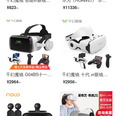
¥823~
¥11336~
千幻魔镜 G04BS十一代vr眼镜智能蓝牙链接 3D眼镜手机VR游戏机 游戏版【八层纳米蓝光+手柄+游戏手柄+AR枪
千幻魔镜 十代 vr眼镜手机VR 智能3D眼镜VR游戏头盔观影 【十代纳米版】蓝牙手柄+游戏手柄+AR枪+VR资源
¥2964~
¥2956~