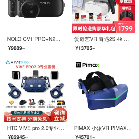
NOLO CV1 PRO+N2套装 vr眼镜 VR头盔 虚拟现实 3d眼镜 体感游戏 千元玩Steam VR游戏
爱奇艺VR 奇遇2S 4k VR一体机 VR眼镜 体感游戏机 智能3D头盔 3DOF手柄套装 奇遇2S手柄套装版+赠品
¥9889~
¥13705~
HTC VIVE pro 2.0专业版基础套装智能vr眼镜一体机3D头盔电脑ar眼镜设备游戏机成人版 pro2.0套装 +支架+头盔支架+充电台+游戏等
PiMAX 小派VR PiMAX Vision 8K Plus 头箍版 VR眼镜 虚拟现实头显 3D VR头盔 PCVR
¥82945~
¥45701~