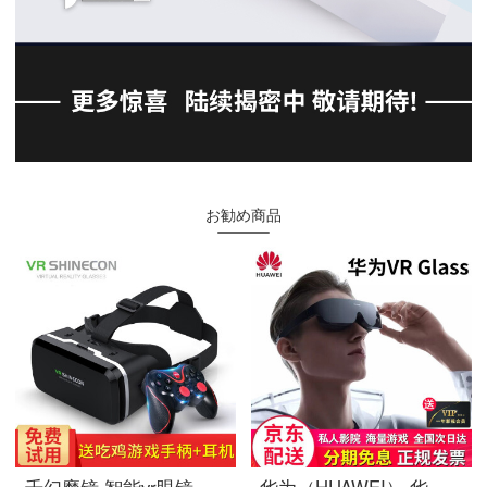
お勧め商品
千幻魔镜 智能vr眼镜虚拟现实ar眼镜VR一体机手机vr游戏机头戴式3D头盔11代 纳米膜镜片版+通用游戏手柄+耳机+VR会员+试用险
华为（HUAWEI） 华为VR眼镜原装虚拟现实3D全景头戴式IMAX巨幕式体验手机投屏游戏眼镜 华为VR眼镜【送一年影视会员】