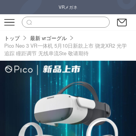
VRメガネ
トップ
最新 vrゴーグル
Pico Neo 3 VR一体机 5月10日新款上市 骁龙XR2 光学
追踪 瞳距调节 无线串流Ste 敬请期待