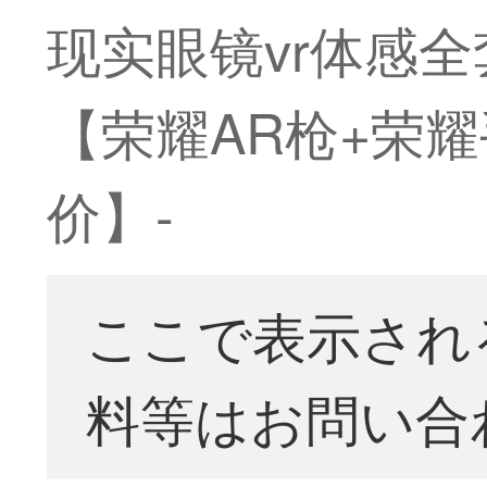
现实眼镜vr体感
【荣耀AR枪+荣耀
价】-
ここで表示され
料等はお問い合