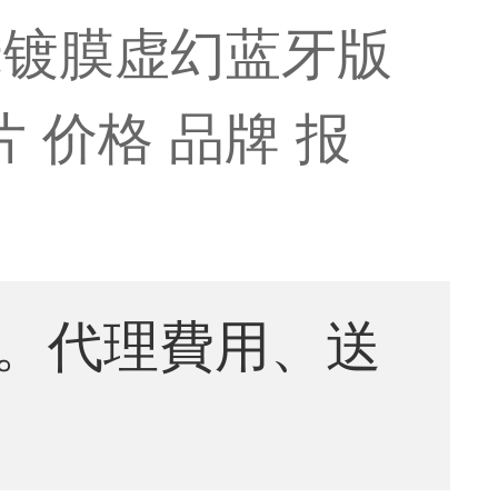
米镀膜虚幻蓝牙版
 价格 品牌 报
。代理費用、送