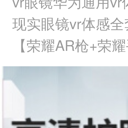
vr眼镜华为通用v
现实眼镜vr体感
【荣耀AR枪+荣