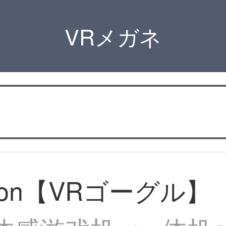
VRメガネ
imon【VRゴーグル】