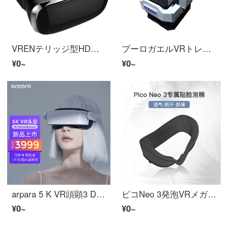
VRENテリッジ型HDメガネホログラム投射フリーフォーカス航続
プーロガエルVRトレーナーVRアナログドライバーシミュレーションVR装置
¥0~
¥0~
arpara 5 K VR頭顕3 D VRメガネ非VRマシーンPC VRӢルメート版
ピコNeo 3発泡VRメガネVRメシン発泡綿の通気性により、水洗いが快適です。
¥0~
¥0~