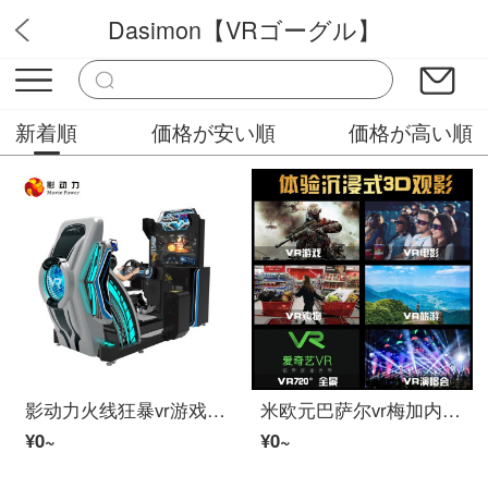
Dasimon【VRゴーグル】
VRメガネ
新着順
価格が安い順
価格が高い順
影动力火线狂暴vr游戏机大型体感觉vr装置多人オンラインvr赛车マシーン装置
米欧元巴萨尔vr梅加内赛车2021年升级款3 d体性感觉游戏ar巴查尔现实大画面智能手机ひかり的VR梅加内-十层娜诺影视版送VR-持続更新()
¥0~
¥0~