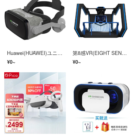
Huawei(HUAWEI)ユニバサワーおやおやvrメガネ成人ガルフレンドバーチャル性现实体セクシー3 D用品装置超清全景手游戏机ひばりの映画超清HD影视版+海量视频
第8感VR(EIGHT SENSE VR)守護者2.0 r体験館娯楽装置vrリズム光剣体セクシーゲーム機vr大型装置セット
¥0~
¥0~