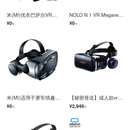
米(MI)优衣巴萨尔VRメガネマシンゲ看电影智能手机翻译4 D赫德曼特手机翻唱的巴查尔现实3 d电影4 K体性感觉机ar赫尔梅特(VRメガネ-リモコン)-(HD目的保护电影版)
NOLO N 1 VR Megane+C 1 Handle VR智能手机Megane盒子vr MeganeBar查尔现实3 D赫尔梅特支持大画面智能手机
¥0~
¥0~
米(MI)适用于赛车情趣米加内斯马霍巴查尔现实海德曼特3影片4体性感觉游戏机MC(VR米加尼+VR汉德尔+(VR米加尼+游戏汉德尔+AR体性感觉枪)-布鲁莱目的保护尊享
【秘密発送】成人款vr MeganeVR GalFrand[2021抢先版]18代升级巴查尔现实3 d游戏ar电影16おやじ20千幻17代赫德霍恩模特(标准款)
¥0~
¥2,949~