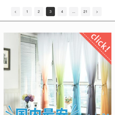
<
1
2
3
4
...
21
>