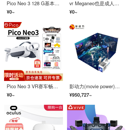
Pico Neo 3 128 G基本版VRマシン骁龍XR 2瞳距離調節無線シリアルストリームSteamVR上千時間ゲーム内容
vr Meganeo也是成人性用品巴查尔性现实体性感觉格尔法伦德3 D用品装置超清全景手游戏机HITAKI的电影优衣巴萨尔眼盖尔法伦德体性感觉游戏千幻VR+三次元ヘッドホン+资源
¥0~
¥0~
Pico Neo 3 VR赛车畅玩steam骁龙VR MeganeWirelessシリアル4 K体性感觉游戏机Neo 3 256 G先锋版
影动力(movie power)MR淘趣空间(4人版)科普益智児童vr游戏机大型体セクシー感覚混合现实MRメガネ创业商用装置
¥0~
¥950,727~