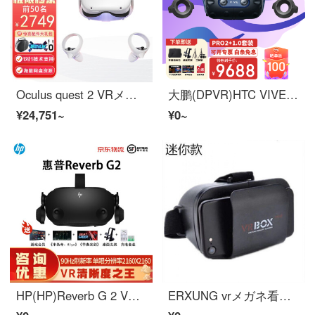
Oculus quest 2 VRメガネマシンボディセクシーゲーム機steamヘッドマウント装置VRヘッドアップリズム光剣Quest 2 128 G【購入1送9】
大鹏(DPVR)HTC VIVE PRO 2单头显VR Meganepc vr头显巴查尔现实3 D赫尔梅托特特利詹特Meganepro 2 1.0基础工作
¥24,751~
¥0~
HP(HP)Reverb G 2 VR Meganisu【升级版】vr体性感觉游戏机3 D Megani HP mr Megani HP G 2升级版
ERXUNG vrメガネ看电影VRメガネ游戏遥控网站家庭电影院巴查尔现实3 D视频智能手机优衣巴萨尔小型电影馆黑ミニ版