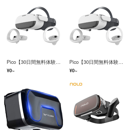
Pico【30日間無料体験无忧返品】Neo 3 128 Gパイオニア版驍龙XR 2 Steam VRマシンVR VRメガネ
Pico【30日間無料体験无忧返品】Neo 3 256 Gパイオニア版骁龙XR 2瞳距离调节畅玩Steam VRマシーン
¥0~
¥0~