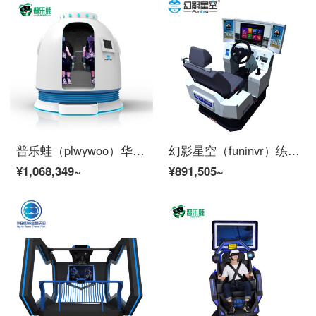
普乐蛙（plwywoo）华夏神舟 VR科技主题馆 VR航天科普教育体验设备
幻影星空（funinvr）练车吧 三屏版模拟驾驶设备
¥1,068,349~
¥891,505~