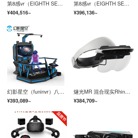
第8感vr（EIGHTH SENSE VR）vr双人蛋椅座椅 vr设备一套体验馆全套 vr体感游戏机大型一体机过山车
第8感vr（EIGHTH SENSE VR）双座蛋椅加特效 vr双人蛋椅座椅 vr体验馆设备全套一体机
¥404,516~
¥396,136~
幻影星空（funinvr）八度空间 vr虚拟现实设备 HD2
燧光MR 混合现实RhinoX全息投影 头戴智能眼镜MR多人协作多人互动 白色
¥393,089~
¥384,709~