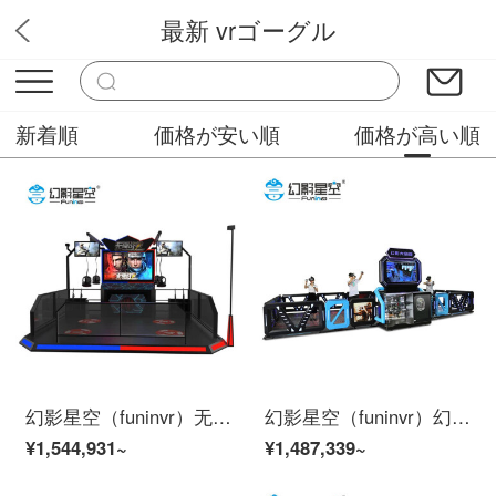
最新 vrゴーグル
VRメガネ
新着順
価格が安い順
価格が高い順
幻影星空（funinvr）无限战争 VR射击多人竞技对战设备 高配版
幻影星空（funinvr）幻影大空间 vr射击设备 vr行走平台
¥1,544,931~
¥1,487,339~