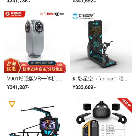
¥341,736~
¥341,592~
V901增强版VR一体机VR全景相机5GVR全景直播4K高清屏8K硬解码 StarLight三防户外直播8K
幻影星空（funinvr）暗黑魔轮 vr动感单车虚拟骑行 自行车vr设备
¥341,287~
¥333,669~