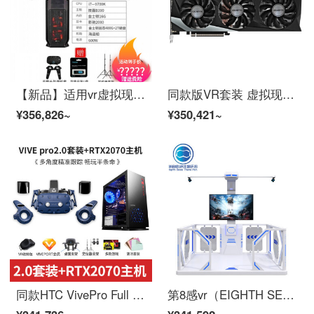
【新品】适用vr虚拟现实智能眼镜ce消费者版无 vive套装+尊贵版主机+
同款版VR套装 虚拟现实VR开发 SteamVR眼镜PCVR体感游戏机 RTX3090(请咨询客服)
¥356,826~
¥350,421~
同款HTC VivePro Full Kit2.0版vr一体机 虚拟现实眼镜 头显体感 HTC Vive Pro 2.0 套装+RTX20
第8感vr（EIGHTH SENSE VR）vr白色平台 娱乐互动设备大型科普工地安全教育一体机 vr体验馆体感游戏机全套