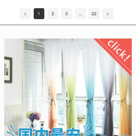
<
1
2
3
...
22
>