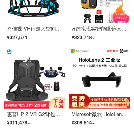
兴佳视 VR行走大空间虚拟现实体验馆设备电玩城VR一体机商用游戏机工地安全科普教育 VR行走大空间（3米）
vr虚拟现实智能眼镜ce消费者版无 vive套装+尊享版主机+
¥327,574~
¥323,718~
惠普HP Z VR G2背包式工作站高性能VR便携游戏主机大空间走动移动肩背电脑一体机[国行] HP Z VR G2+VIVE Pro1.0套装
Microsoft微软 HoloLens2可穿戴电脑 混合现实MR眼镜专业开发协作 HoloLens 2工业版 此价格直接拍
¥311,478~
¥308,514~