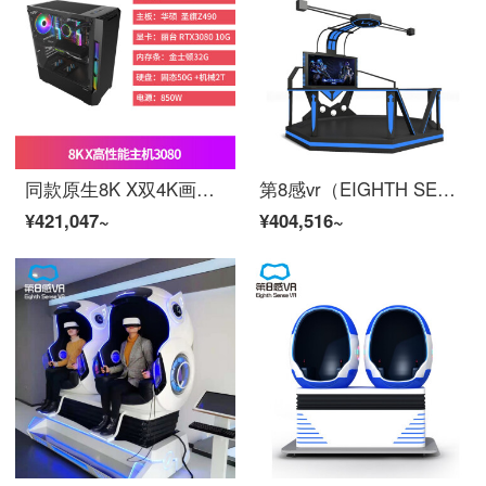
同款原生8K X双4K画质 VR智能眼镜 超清3D虚拟现实头盔 体感游戏机 8K X高性能主机(RTX3080)
第8感vr（EIGHTH SENSE VR）vr捍卫者1.0 vr多人对战互动平台 vr射击体感游戏机设备一体机全套
¥421,047~
¥404,516~