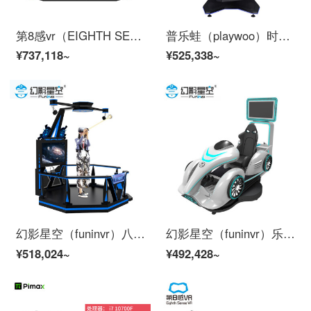
第8感vr（EIGHTH SENSE VR）vr捍卫者 体验馆娱乐设备一套轰趴全套 vr节奏光剑体感游戏机大型一体机
普乐蛙（playwoo）时空旋转星 VR射击一体机 VR互动体感机设备
¥737,118~
¥525,338~
幻影星空（funinvr）八度空间 VR体感实训模拟设备
幻影星空（funinvr）乐享卡丁车2021版 vr赛车模拟器 vr游戏设备（1台）
¥518,024~
¥492,428~