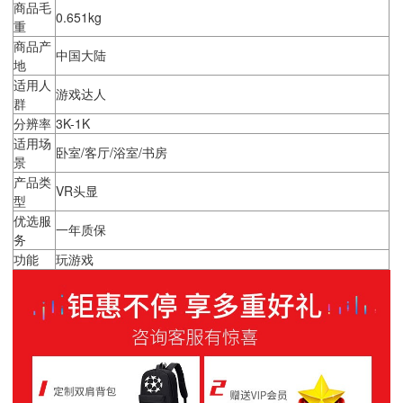
商品毛
0.651kg
重
商品产
中国大陆
地
适用人
游戏达人
群
分辨率
3K-1K
适用场
卧室/客厅/浴室/书房
景
产品类
VR头显
型
优选服
一年质保
务
功能
玩游戏