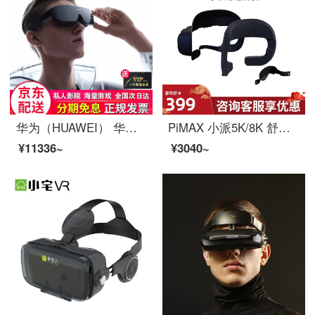
华为（HUAWEI） 华为VR眼镜原装虚拟现实3D全景头戴式IMAX巨幕式体验手机投屏游戏眼镜 华为VR眼镜【送一年影视会员】
PiMAX 小派5K/8K 舒适面罩 VR眼镜眼罩面罩 3d眼镜配件 防漏光 舒适套装护脸棉 PiMAX舒适套装（预购）
¥11336~
¥3040~