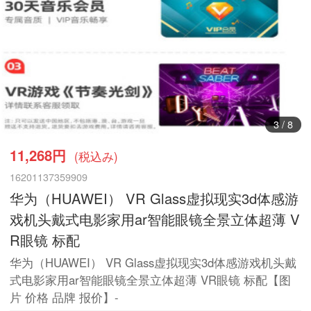
3
/
8
11,268円
(税込み)
16201137359909
华为（HUAWEI） VR Glass虚拟现实3d体感游
戏机头戴式电影家用ar智能眼镜全景立体超薄 V
R眼镜 标配
华为（HUAWEI） VR Glass虚拟现实3d体感游戏机头戴
式电影家用ar智能眼镜全景立体超薄 VR眼镜 标配【图
片 价格 品牌 报价】-