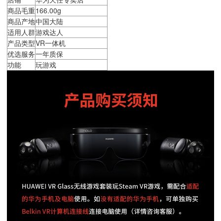
商品毛重
166.00g
商品产地
中国大陆
适用人群
游戏达人
产品类型
VR一体机
优选服务
一年质保
功能
玩游戏