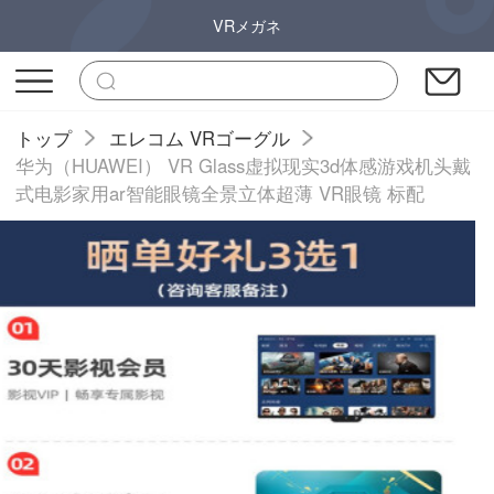
VRメガネ
トップ
エレコム VRゴーグル
华为（HUAWEI） VR Glass虚拟现实3d体感游戏机头戴
式电影家用ar智能眼镜全景立体超薄 VR眼镜 标配