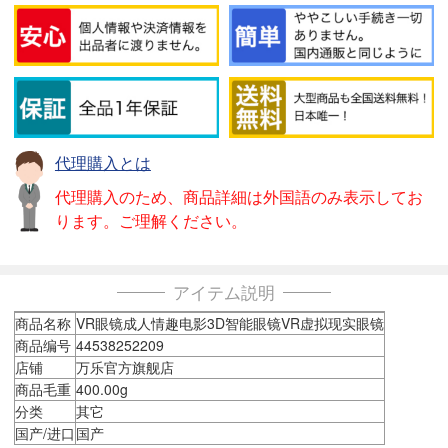
代理購入とは
代理購入のため、商品詳細は外国語のみ表示してお
ります。ご理解ください。
アイテム説明
商品名称
VR眼镜成人情趣电影3D智能眼镜VR虚拟现实眼镜
商品编号
44538252209
店铺
万乐官方旗舰店
商品毛重
400.00g
分类
其它
国产/进口
国产