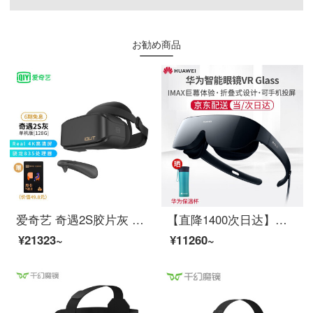
お勧め商品
爱奇艺 奇遇2S胶片灰 4K VR一体机 VR眼镜 4G+128G内存 丰富影视游戏资源 【旗舰单品】
【直降1400次日达】华为VR眼镜Glass智能眼睛cv10投屏3D一体机Mate40P40通用 华为VR眼镜-VR Glass-晒单送礼包
¥21323~
¥11260~