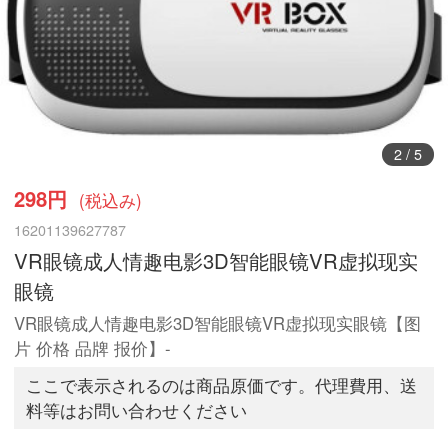
2
/
5
298円
(税込み)
16201139627787
VR眼镜成人情趣电影3D智能眼镜VR虚拟现实
眼镜
VR眼镜成人情趣电影3D智能眼镜VR虚拟现实眼镜【图
片 价格 品牌 报价】-
ここで表示されるのは商品原価です。代理費用、送
料等はお問い合わせください