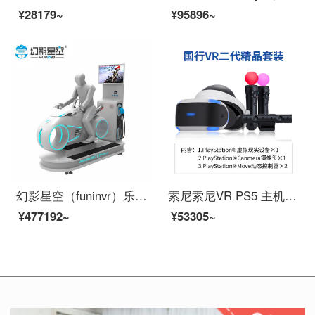
¥28179~
¥95896~
幻影星空（funinvr）乐享光轮 虚拟现实vr赛车驾驶模拟 vr赛车设备
索尼索尼VR PS5 主机 PS4 PSVR 虚拟现实 psvr头盔 3D游戏眼镜 PS4VR1 VR二代精品套装
¥477192~
¥53305~