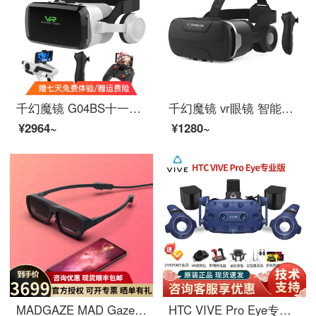
千幻魔镜 G04BS十一代vr眼镜智能蓝牙链接 3D眼镜手机VR游戏机 游戏版【八层纳米蓝光+手柄+游戏手柄+AR枪
千幻魔镜 vr眼镜 智能影院虚拟现实智能头戴式 蓝光镜片【VR资源礼包+遥控器】
¥2964~
¥1280~
MADGAZE MAD GazePlus智能MR混合现实AR眼镜Glow手机投屏3D移动影院头显一体 GLOW 深夜黑
HTC VIVE Pro Eye专业版套装 智能VR眼镜 PCVR 3D头盔 2Q29200 HTC VIVE Pro Eye标配