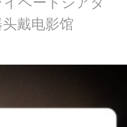
3 Dプライベートシアタ
示器头戴电影馆