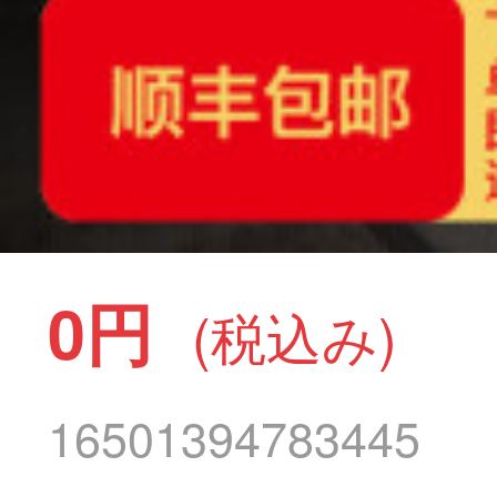
0円
(税込み)
16501394783445