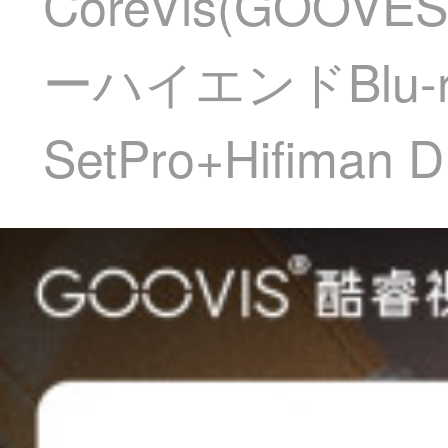
CoreVis(GOOV
ーハイエンドBlu
SetPro+Hifiman 