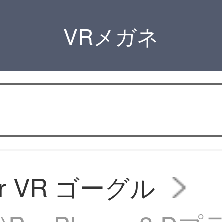
VRメガネ
or VR ゴーグル