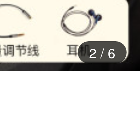
2
/
6