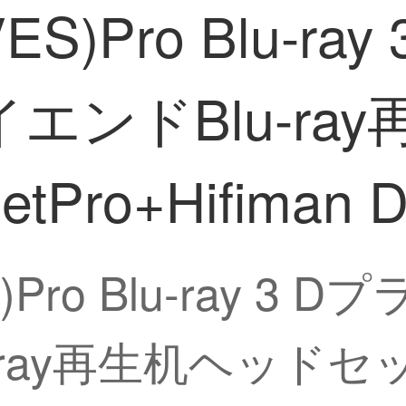
VES)Pro Blu-r
エンドBlu-ra
ro+Hifiman 
ES)Pro Blu-ray 
-ray再生机ヘッド