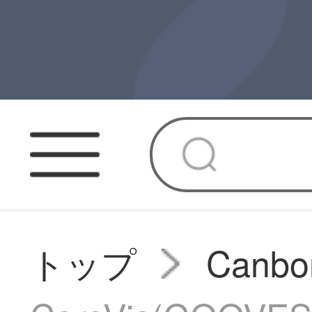
トップ
Canb