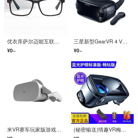
优衣库萨尔迈能互联网视频4 K头戴记录仪黑科技二代探查版防布鲁雷老花适用HuaweiGoogle米新品C 1 1080 P 32 G
三星新型GearVR 4 VR 5代巴查尔现实3 D米格内Note 8 note 9 S 9+s 10+5 G汉德尔原装Androidインタフェース
¥0~
¥0~
米VR赛车玩家版游戏机VR体性感觉机3 D电影视频米加内赫尔米特AR赛车普通版64 G强力顺豊送耳机
(秘密输送)情趣VR梅加内成人ugp巴查尔ar用品自尉性加尔法伦多va私视频ⅴr体セクシー感5 d全套人偶12新款普通布鲁莱思的存分版游戏