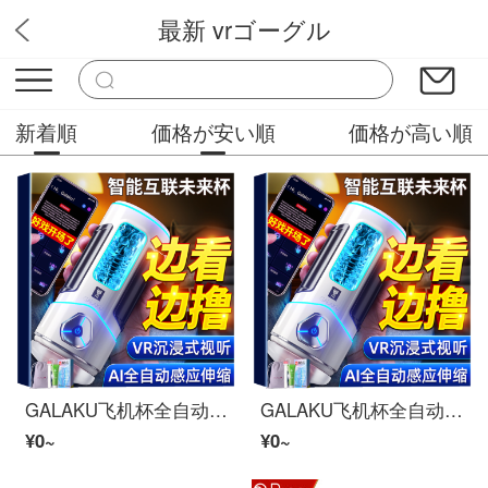
最新 vrゴーグル
VRメガネ
新着順
価格が安い順
価格が高い順
GALAKU飞机杯全自动缩缩吸新品男性夹吸玩具男静音振动成人倒模情趣用品【5 D连动】AI网络杯+VR Megane+开冲礼包
GALAKU飞机杯全自动缩缩吸新品男性夹吸玩具男静音振动成人倒模情趣用品【5 D连动】AI网络杯+VR Megane+开冲礼包
¥0~
¥0~