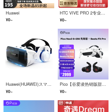
Huawei
HTC VIVE PRO 2专业版单赫尔梅特斯图网VR Megane 5 K 120度视野角3 D游戏赫尔梅特2 QAL 100 Pro 2 2.0丝茨【专业版】
¥0~
¥0~
Huawei(HUAWEI)スマホ適用10代VRメガネットゲームゲーム臨場3 D三次元vr 3 dメガネットヘッドハウスホームシアター【13代イヤホンアップグレード旗艦版】
Pico【谷爱凌热销版甜点】Neo 3 256 G先锋版VRマシーン+Beats Fit Pro真无线Bluetoothイヤホン
¥0~
¥0~