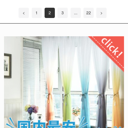
<
1
2
3
...
22
>