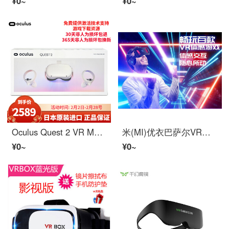
¥0~
¥0~
Oculus Quest 2 VR MeganeMAXintelligent头显リズム光剑全景视频元宇宙VR体性感觉游戏机Oculus Quest 2 128 G
米(MI)优衣巴萨尔VRメガネマシンゲーム看电影智能手机装备巴查尔现实用品3 d片假性ar 5 d体感觉网络用户4 k体験(观看一体-可调节式耳机)-(リモコン-VR)-
¥0~
¥0~