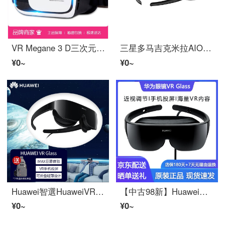
VR Megane 3 D三次元电影院巴查尔现实游戏3 d智能手机IQIYI机汉德尔家用vr VR布鲁莱目的保护版+资源礼包
三星多马吉克米拉AIO 8互联网3 Dメガネ巨大屏幕头戴电影院
¥0~
¥0~
Huawei智選HuaweiVRMeganeVRGlass巴查尔现实3 d体色感觉超薄三次元スマホ投屏电影3 Dシネマズ无线游戏畅享【ヘッドマート】HuaweiVRMegane
【中古98新】Huawei（HUAWEI）VRGlass VR MeganeCV 10投屏3 Dマシーン適用P系列VRGlass官方標準
¥0~
¥0~