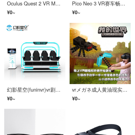
Oculus Quest 2 VR MeganeMAXintelligent头显リズム光剑全景视频VR体性感觉游戏机Oculus Quest 2 128 G
Pico Neo 3 VR赛车畅玩steam骁龙VR MeganeWireless串流4 K体性感觉游戏机2022前卫通行证
¥0~
¥0~
幻影星空(funinvr)vr剧场大型vr游戏装置一套vr巴查尔现实山车
vrメガネ成人黄油现实MC 3 dメガネMC游戏vrBluetooth机器vrメガネ児童节児童vr VRメガネ+Handle
¥0~
¥0~