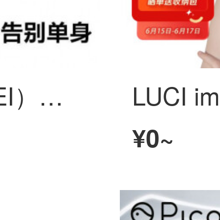
Huawei（HUAWEI）ユニバーサルVRメガネスマホひたむきなバーチャル現実3DインテリジェントrvメガネApple安卓ユニバーサル性家庭vrゲーム機樱途 vrB【ブルーレイ版】+资源+耳机
¥0~