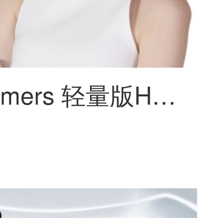
LUCI immers 轻量版HD头显头戴影院3Dメガネスマホ影院巨大スクリーン观影 轻量版+HDMI转接盒