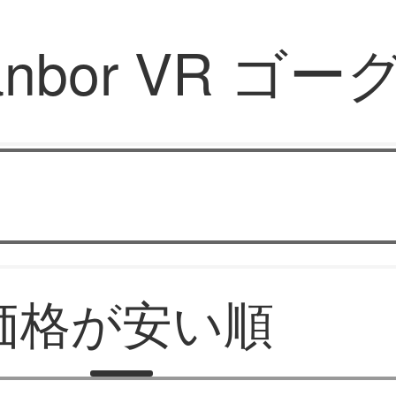
anbor VR ゴー
VRメガネ
価格が安い順