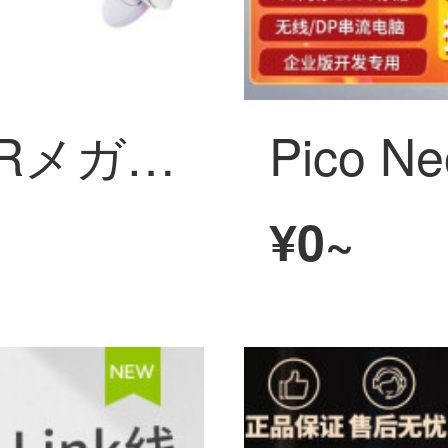
Oculus quest2 VRメガネマシン 体性感覚ゲーム機steam头戴インテリジェント装置VR头显バーチャル現実 元宇宙 Quest 2 128G【买1送9】送舒适头戴
¥0~