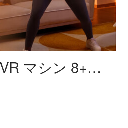
PICO 4 VR マシン 8+128G 年度旗舰爆款新机 PC体性感覚VR装置 沉浸体验 インテリジェントメガネ VRメガネ