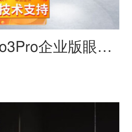
Pico Neo3Pro企业版眼动追踪版旗舰VRメガネマシン行业定制骁龙XR2瞳距调节 Neo 3 Pro