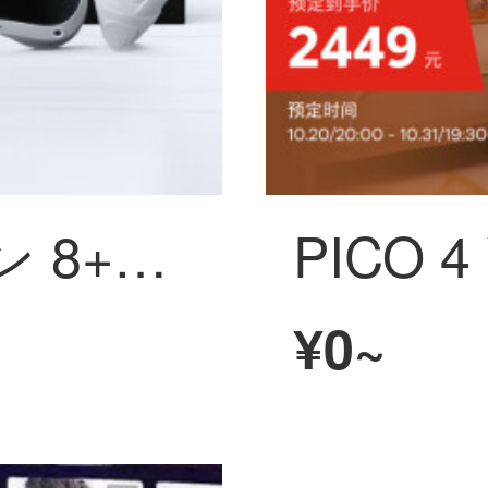
PICO 4 VR マシン 8+256G【小魔方思う存分版を遊ぶ】年度旗舰爆款新机 体性感覚VR インテリジェントメガネ VRメガネ
¥0~