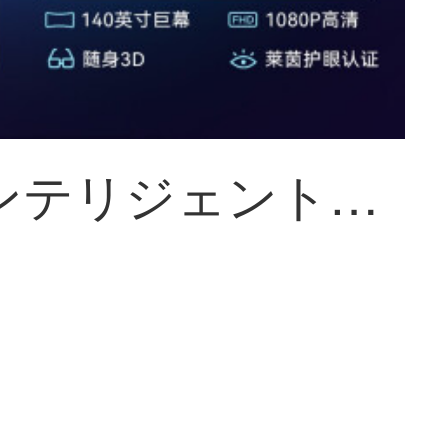
雷鸟インテリジェントメガネ【同价618】 Air ARメガネHD140英寸3Dゲーム观影 スマホコンピューター投屏非VRメガネマシン 雷鸟Airメガネ+投屏器+HDMI转换器（全能適応）