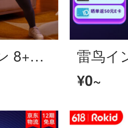
PICO 4 VR マシン 8+128G 年度旗舰爆款新机 PC体性感覚VR装置 沉浸体验 インテリジェントメガネ VRメガネ
¥0~