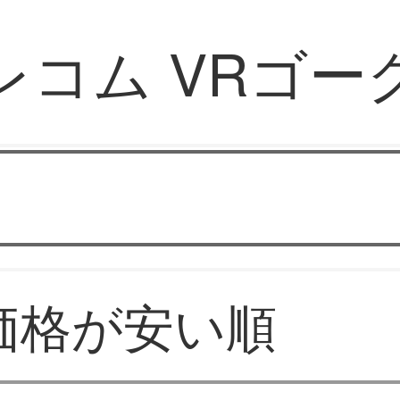
レコム VRゴー
VRメガネ
価格が安い順