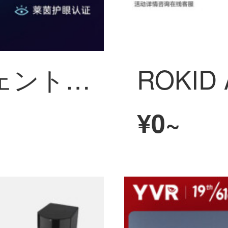
雷鸟インテリジェントメガネ【同价618】 Air ARメガネHD140英寸3Dゲーム观影 スマホコンピューター投屏非VRメガネマシン 雷鸟Airメガネ+投屏器+HDMI转换器（全能適応）
¥0~