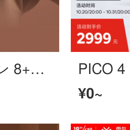
PICO 4 VR マシン 8+256G【思う存分版を遊ぶ】年度旗舰爆款新机 PC体性感覚VR装置 インテリジェントメガネ VRメガネ
¥0~