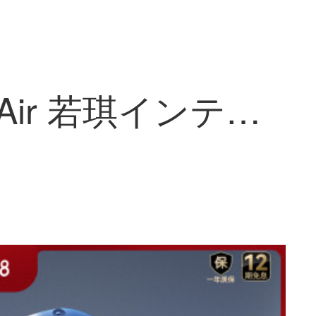
ROKID Air 若琪インテリジェントメガネ ARメガネ スマホコンピューター投屏メガネ非VR マシン折叠ゲーム3D观影大画面表示器 Rokid Air 宝石红