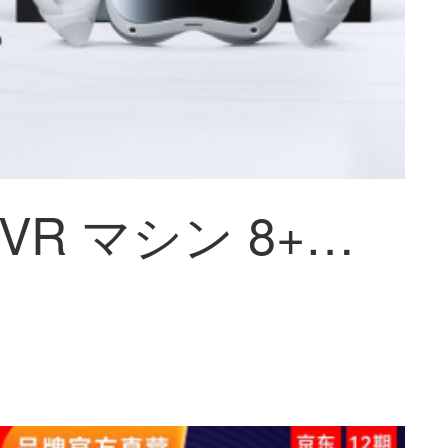
PICO 4 VR マシン 8+256G【小魔方思う存分版を遊ぶ】年度旗舰爆款新机 体性感覚VR インテリジェントメガネ VRメガネ